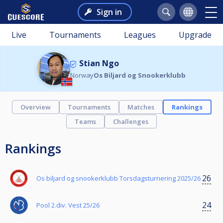
Sign in
Live
Tournaments
Leagues
Upgrade
Stian Ngo
Norway
Os Biljard og Snookerklubb
Overview
Tournaments
Matches
Rankings
Teams
Challenges
Rankings
26
Os biljard og snookerklubb Torsdagsturnering 2025/26
24
Pool 2.div. Vest 25/26