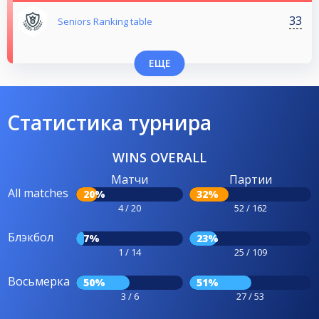
33
Seniors Ranking table
ЕЩЕ
Статистика турнира
WINS OVERALL
Матчи
Партии
All matches
20%
32%
4 / 20
52 / 162
Блэкбол
7%
23%
1 / 14
25 / 109
Восьмерка
50%
51%
3 / 6
27 / 53