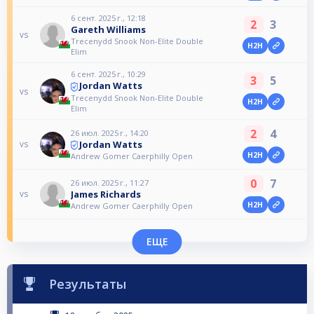
6 сент. 2025 г., 12:18
2
3
Gareth Williams
vs
Trecenydd Snook Non-Elite Double
H2H
Elim
6 сент. 2025 г., 10:29
3
5
Jordan Watts
vs
Trecenydd Snook Non-Elite Double
H2H
Elim
2
4
26 июл. 2025 г., 14:20
Jordan Watts
vs
H2H
Andrew Gomer Caerphilly Open
0
7
26 июл. 2025 г., 11:27
James Richards
vs
H2H
Andrew Gomer Caerphilly Open
ЕЩЕ
Результаты