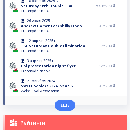
18 октября 2025 г.
Saturday 18th Double Elim
9991st /
43
Trecenydd snook
26 июля 2025 г.
Andrew Gomer Caerphilly Open
33rd /
48
Trecenydd snook
12 апреля 2025 г.
TSC Saturday Double Elimination
9th /
13
Trecenydd snook
3 апреля 2025 г.
Cpl presentation night flyer
17th /
34
Trecenydd snook
27 октября 2024 г.
SWOT Seniors 2024 Event 8
33rd /
50
Welsh Pool Association
ЕЩЕ
Рейтинги