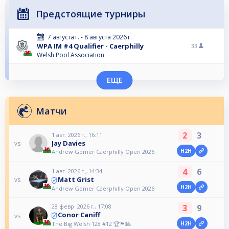
Предстоящие турниры
7 августа г. - 8 августа 2026 г.
WPA IM #4 Qualifier - Caerphilly
33
Welsh Pool Association
ЕЩЕ
Матчи
2
3
1 авг. 2026 г., 16:11
Jay Davies
vs
H2H
Andrew Gomer Caerphilly Open 2026
4
6
1 авг. 2026 г., 14:34
Matt Grist
vs
H2H
Andrew Gomer Caerphilly Open 2026
28 февр. 2026 г., 17:08
3
9
Conor Caniff
vs
The Big Welsh 128 #12 🏆🏴󠁧󠁢󠁷󠁬󠁳󠁿🎱
H2H