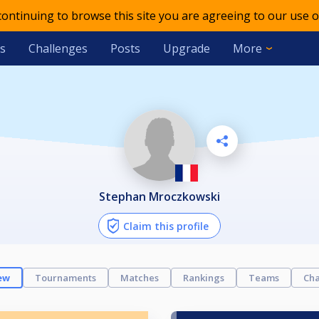
 continuing to browse this site you are agreeing to our use o
s
Challenges
Posts
Upgrade
More
Stephan Mroczkowski
Claim this profile
ew
Tournaments
Matches
Rankings
Teams
Cha