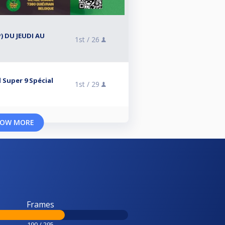
) DU JEUDI AU
1st /
26
 Super 9 Spécial
1st /
29
OW MORE
Frames
190 / 295