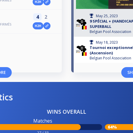
FIRMÉS
H2H
May 25, 2023
4
2
9 SPÉCIAL + (HANDICAP
FIRMÉS
SUPERBALL
H2H
Belgian Pool Association
May 18, 2023
Tournoi exceptionnel
(Ascension)
Belgian Pool Association
ORE
SH
tics
WINS OVERALL
Matches
64%
27 / 33