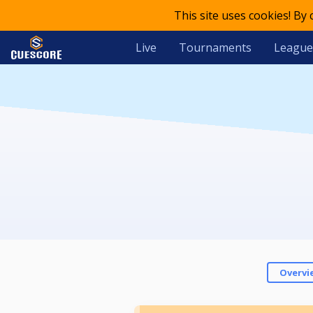
This site uses cookies! By
Live
Tournaments
League
Overvi