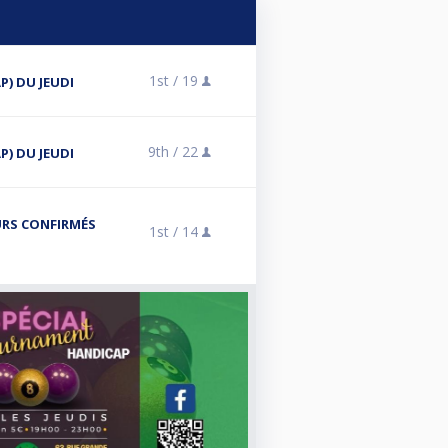
1st /
19
P) DU JEUDI
9th /
22
P) DU JEUDI
RS CONFIRMÉS
1st /
14