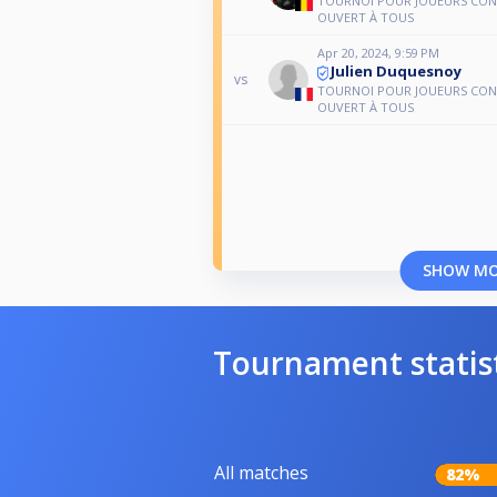
TOURNOI POUR JOUEURS CON
OUVERT À TOUS
Apr 20, 2024, 9:59 PM
Julien Duquesnoy
vs
TOURNOI POUR JOUEURS CON
OUVERT À TOUS
SHOW M
Tournament statis
All matches
82%