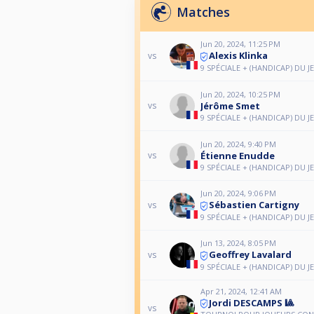
Matches
Jun 20, 2024, 11:25 PM
Alexis Klinka
vs
9 SPÉCIALE + (HANDICAP) DU J
Jun 20, 2024, 10:25 PM
Jérôme Smet
vs
9 SPÉCIALE + (HANDICAP) DU J
Jun 20, 2024, 9:40 PM
Étienne Enudde
vs
9 SPÉCIALE + (HANDICAP) DU J
Jun 20, 2024, 9:06 PM
Sébastien Cartigny
vs
9 SPÉCIALE + (HANDICAP) DU J
Jun 13, 2024, 8:05 PM
Geoffrey Lavalard
vs
9 SPÉCIALE + (HANDICAP) DU J
Apr 21, 2024, 12:41 AM
Jordi DESCAMPS 🎱
vs