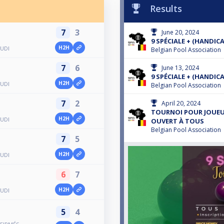
Results
7
3
June 20, 2024
9 SPÉCIALE + (HANDICA
H2H
EUDI
Belgian Pool Association
7
6
June 13, 2024
9 SPÉCIALE + (HANDICA
H2H
EUDI
Belgian Pool Association
7
2
April 20, 2024
TOURNOI POUR JOUEU
H2H
EUDI
OUVERT À TOUS
Belgian Pool Association
7
5
H2H
EUDI
6
7
H2H
EUDI
5
4