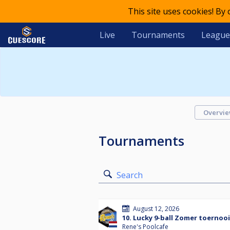
This site uses cookies! By
Live
Tournaments
League
Overvi
Tournaments
Search
August 12, 2026
10. Lucky 9-ball Zomer toernoo
Rene's Poolcafe