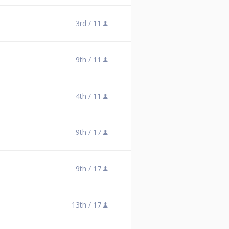
3rd /
11
9th /
11
4th /
11
9th /
17
9th /
17
13th /
17