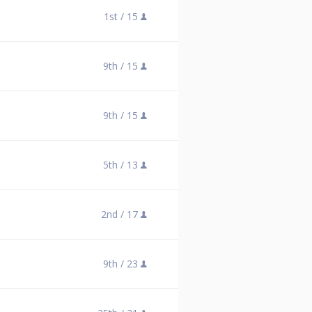
1st /
15
9th /
15
9th /
15
5th /
13
2nd /
17
9th /
23