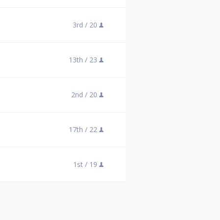
3rd /
20
13th /
23
2nd /
20
17th /
22
1st /
19