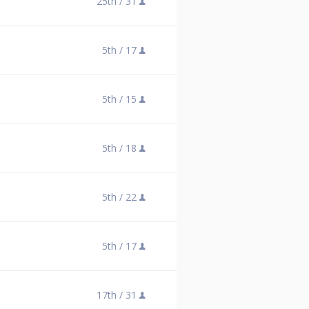
25th /
31
5th /
17
5th /
15
5th /
18
5th /
22
5th /
17
17th /
31