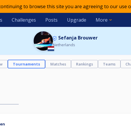
 continuing to browse this site you are agreeing to our use o
s
Challenges
Posts
Upgrade
More
Sefanja Brouwer
Netherlands
ew
Tournaments
Matches
Rankings
Teams
Ch
ien