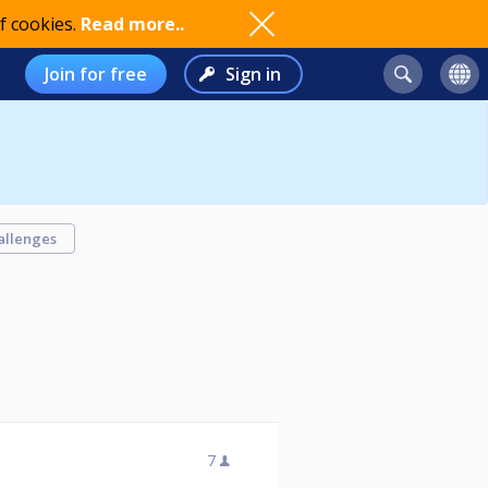
f cookies.
Read more..
Join for free
Sign in
allenges
7