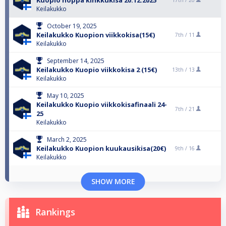
Kuopio noppa kinkkukisa 20.12.2025
17th /
20
Keilakukko
October 19, 2025
Keilakukko Kuopion viikkokisa(15€)
7th /
11
Keilakukko
September 14, 2025
Keilakukko Kuopio viikkokisa 2 (15€)
13th /
13
Keilakukko
May 10, 2025
Keilakukko Kuopio viikkokisafinaali 24-
7th /
21
25
Keilakukko
March 2, 2025
Keilakukko Kuopion kuukausikisa(20€)
9th /
16
Keilakukko
SHOW MORE
Rankings