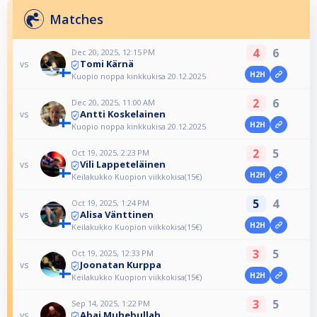
Matches
4
6
Dec 20, 2025, 12:15 PM
Tomi Kärnä
vs
H2H
Kuopio noppa kinkkukisa 20.12.2025
2
6
Dec 20, 2025, 11:00 AM
Antti Koskelainen
vs
H2H
Kuopio noppa kinkkukisa 20.12.2025
2
5
Oct 19, 2025, 2:23 PM
Vili Lappeteläinen
vs
H2H
Keilakukko Kuopion viikkokisa(15€)
5
4
Oct 19, 2025, 1:24 PM
Alisa Vänttinen
vs
H2H
Keilakukko Kuopion viikkokisa(15€)
3
5
Oct 19, 2025, 12:33 PM
Joonatan Kurppa
vs
H2H
Keilakukko Kuopion viikkokisa(15€)
3
5
Sep 14, 2025, 1:22 PM
Abai Muhebullah
vs