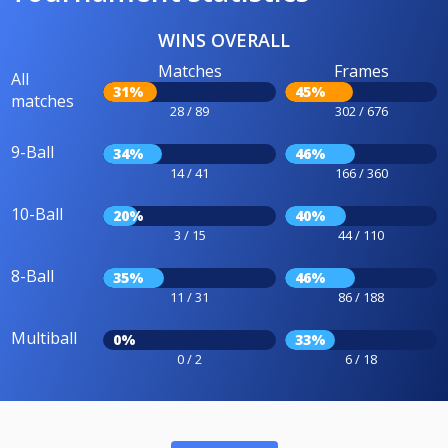
WINS OVERALL
Matches
Frames
All
31%
45%
matches
28 / 89
302 / 676
9-Ball
34%
46%
14 / 41
166 / 360
10-Ball
20%
40%
3 / 15
44 / 110
8-Ball
35%
46%
11 / 31
86 / 188
Multiball
0%
33%
0 / 2
6 / 18