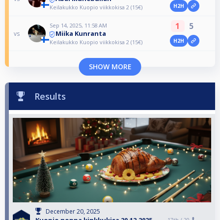
H2H
Keilakukko Kuopio viikkokisa 2 (15€)
1
5
Sep 14, 2025, 11:58 AM
Miika Kunranta
vs
H2H
Keilakukko Kuopio viikkokisa 2 (15€)
SHOW MORE
Results
December 20, 2025