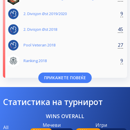
9
2. Divisjon Øst 2019/2020
45
2. Divisjon Øst 2018
27
Pool Veteran 2018
9
Ranking 2018
ПРИКАЖЕТЕ ПОВЕЌЕ
Статистика на турнирот
WINS OVERALL
Мечеви
Игри
All