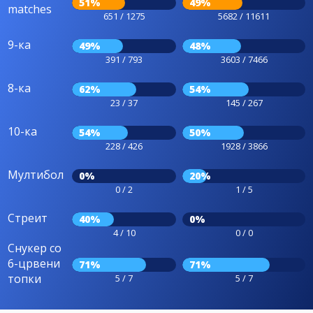
51%
49%
matches
651 / 1275
5682 / 11611
9-ка
49%
48%
391 / 793
3603 / 7466
8-ка
62%
54%
23 / 37
145 / 267
10-ка
54%
50%
228 / 426
1928 / 3866
Мултибол
0%
20%
0 / 2
1 / 5
Стреит
40%
0%
4 / 10
0 / 0
Снукер со
6-црвени
71%
71%
топки
5 / 7
5 / 7