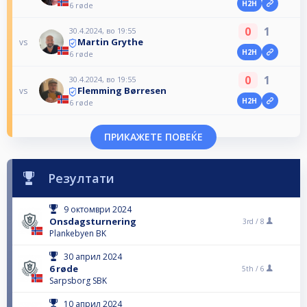
H2H
6 røde
0
1
30.4.2024, во 19:55
Martin Grythe
vs
H2H
6 røde
0
1
30.4.2024, во 19:55
Flemming Børresen
vs
H2H
6 røde
ПРИКАЖЕТЕ ПОВЕЌЕ
Резултати
9 октомври 2024
Onsdagsturnering
3rd /
8
Plankebyen BK
30 април 2024
6 røde
5th /
6
Sarpsborg SBK
10 април 2024