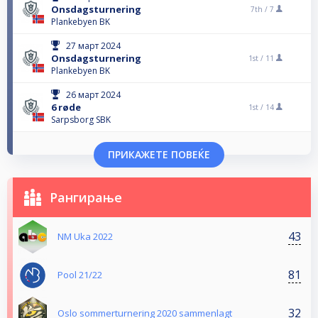
Onsdagsturnering
7th /
7
Plankebyen BK
27 март 2024
Onsdagsturnering
1st /
11
Plankebyen BK
26 март 2024
6 røde
1st /
14
Sarpsborg SBK
ПРИКАЖЕТЕ ПОВЕЌЕ
Рангирање
43
NM Uka 2022
81
Pool 21/22
32
Oslo sommerturnering 2020 sammenlagt