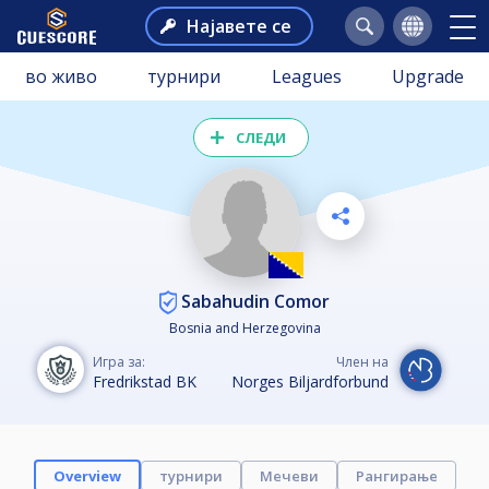
Најавете се
во живо
турнири
Leagues
Upgrade
СЛЕДИ
Sabahudin Comor
Bosnia and Herzegovina
Игра за:
Член на
Fredrikstad BK
Norges Biljardforbund
Overview
турнири
Мечеви
Рангирање