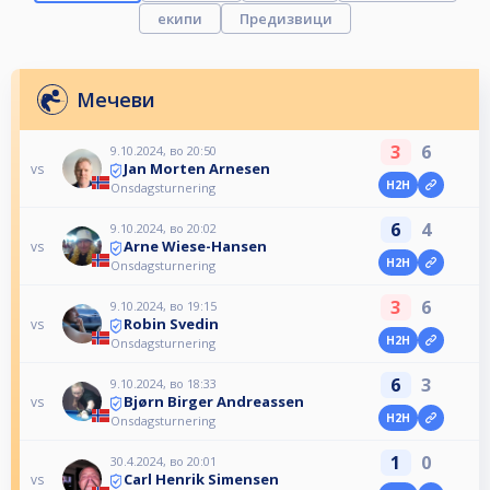
екипи
Предизвици
Мечеви
3
6
9.10.2024, во 20:50
Jan Morten Arnesen
vs
H2H
Onsdagsturnering
6
4
9.10.2024, во 20:02
Arne Wiese-Hansen
vs
H2H
Onsdagsturnering
3
6
9.10.2024, во 19:15
Robin Svedin
vs
H2H
Onsdagsturnering
6
3
9.10.2024, во 18:33
Bjørn Birger Andreassen
vs
H2H
Onsdagsturnering
1
0
30.4.2024, во 20:01
Carl Henrik Simensen
vs