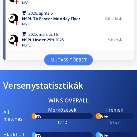
NSPL
2026. április 6.
NSPL TV Easter Monday Flyer
13th /
16
NSPL
2025. március 16.
NSPL Under 25's 2025
5th /
9
NSPL
MUTASS TÖBBET
Versenystatisztikák
WINS OVERALL
Mérkőzések
Frémek
All
8%
16%
matches
1 / 12
6 / 37
Blackball
8%
16%