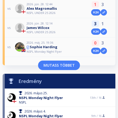
1
3
2026. jún. 28. 12:44
Alex Magromallis
vs
H2H
NSPL UNDER 25 2026
3
1
2026. jún. 28. 12:14
James Wilcox
vs
H2H
NSPL UNDER 25 2026
0
3
2026. máj. 25. 19:36
Sophie Harding
vs
H2H
NSPL Monday Night Flyer
MUTASS TÖBBET
Eredmény
2026. május 25.
NSPL Monday Night Flyer
13th /
16
NSPL
2026. május 4.
NSPL Monday Night Flyer
9th /
16