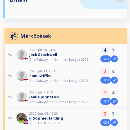
- Match 51
...
Mérkőzések
4
1
2026. júl. 20. 21:49
Jack Stockwell
vs
H2H
The Railway Inn Summer League 2026
2
4
2026. júl. 13. 22:31
Sam Griffin
vs
H2H
The Railway Inn Summer League 2026
1
4
2026. júl. 7. 9:09
Jamie Johnston
vs
H2H
The Railway Inn Summer League 2026
2
3
2026. jún. 28. 13:23
Sophie Harding
vs
H2H
NSPL UNDER 25 2026