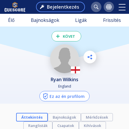
Bejelentkezés
Élő
Bajnokságok
Ligák
Frissítés
KÖVET
Ryan Wilkins
England
Ez az én profilom
Áttekintés
Bajnokságok
Mérkőzések
Ranglisták
Csapatok
Kihívások