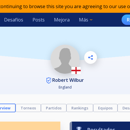
 continuing to browse this site you are agreeing to our use o
Desafíos
Posts
Mejora
Más
R
Robert Wilbur
England
rview
Torneos
Partidos
Rankings
Equipos
Des
Resultados