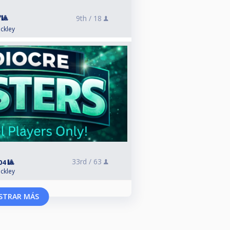
🎱
9th /
18
ckley
33rd /
63
4 🎱
ckley
STRAR MÁS