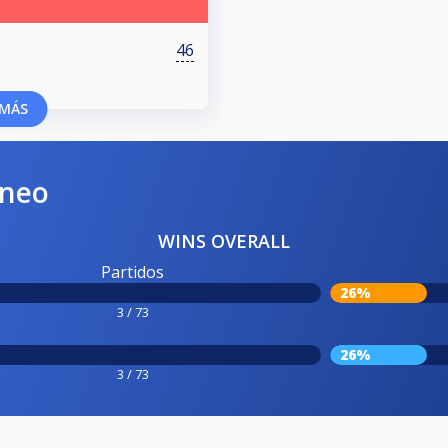
46
MÁS
rneo
WINS OVERALL
Partidos
26%
3 / 73
26%
3 / 73