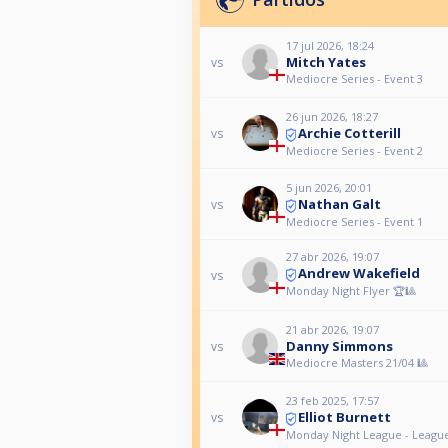
17 jul 2026, 18:24
Mitch Yates
vs
Mediocre Series - Event 3
26 jun 2026, 18:27
Archie Cotterill
vs
Mediocre Series - Event 2
5 jun 2026, 20:01
Nathan Galt
vs
Mediocre Series - Event 1
27 abr 2026, 19:07
Andrew Wakefield
vs
Monday Night Flyer 🏆🎱
21 abr 2026, 19:07
Danny Simmons
vs
Mediocre Masters 21/04 🎱
23 feb 2025, 17:57
Elliot Burnett
vs
Monday Night League - Leagu