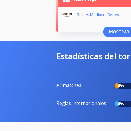
Ballers Mediocre Series
MOSTRAR 
Estadísticas del to
All matches
4%
Reglas internacionales
4%