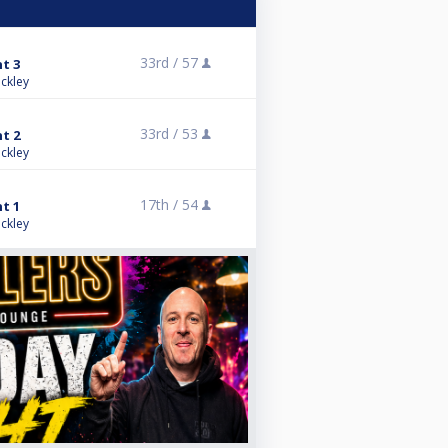
33rd /
57
nt 3
ckley
33rd /
53
nt 2
ckley
17th /
54
nt 1
ckley