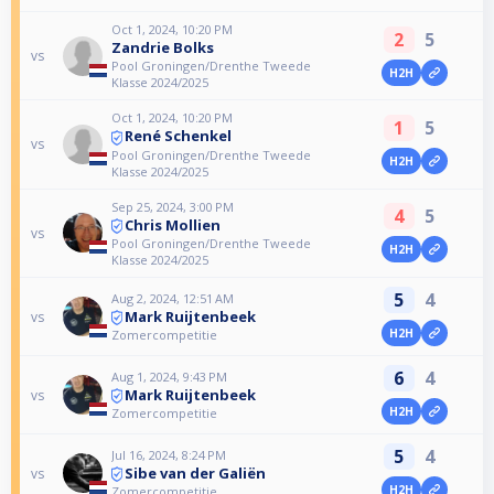
Oct 1, 2024, 10:20 PM
2
5
Zandrie Bolks
vs
Pool Groningen/Drenthe Tweede
H2H
Klasse 2024/2025
Oct 1, 2024, 10:20 PM
1
5
René Schenkel
vs
Pool Groningen/Drenthe Tweede
H2H
Klasse 2024/2025
Sep 25, 2024, 3:00 PM
4
5
Chris Mollien
vs
Pool Groningen/Drenthe Tweede
H2H
Klasse 2024/2025
5
4
Aug 2, 2024, 12:51 AM
Mark Ruijtenbeek
vs
H2H
Zomercompetitie
6
4
Aug 1, 2024, 9:43 PM
Mark Ruijtenbeek
vs
H2H
Zomercompetitie
5
4
Jul 16, 2024, 8:24 PM
Sibe van der Galiën
vs
H2H
Zomercompetitie