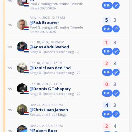
vs
Pool Groningen/Drenthe Tweede
H2H
Klasse 2025/2026
May 14, 2026, 12:15 AM
5
3
Rick Brouwer
vs
Pool Groningen/Drenthe Tweede
H2H
Klasse 2025/2026
1
3
Feb 18, 2026, 10:26 PM
Anas Abdulwahed
vs
H2H
Kings & Queens huisranking - 20
2
3
Feb 18, 2026, 9:32 PM
Daniel van den End
vs
H2H
Kings & Queens huisranking - 20
0
3
Feb 18, 2026, 9:13 PM
Dennis G Tahapary
vs
H2H
Kings & Queens huisranking - 20
4
3
Dec 24, 2025, 9:26 PM
Christiaan Jansen
vs
H2H
Kerstavond 9-ball Kings
2
4
Dec 24, 2025, 8:26 PM
Robert Boer
vs