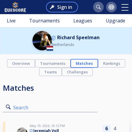
Sign in
Live
Tournaments
Leagues
Upgrade
Richard Speelman
Netherlands
Overview
Tournaments
Matches
Rankings
Teams
Challenges
Matches
Search
May 19, 2026, 10:12 PM
6
4
Jeremiah Voll