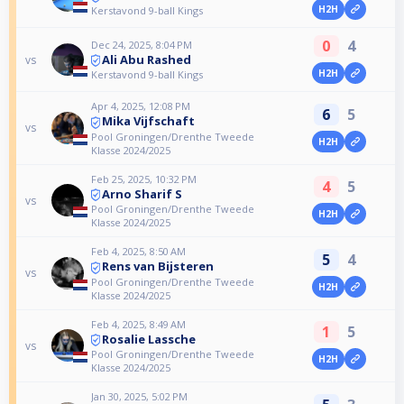
H2H
Kerstavond 9-ball Kings
0
4
Dec 24, 2025, 8:04 PM
Ali Abu Rashed
vs
H2H
Kerstavond 9-ball Kings
Apr 4, 2025, 12:08 PM
6
5
Mika Vijfschaft
vs
Pool Groningen/Drenthe Tweede
H2H
Klasse 2024/2025
Feb 25, 2025, 10:32 PM
4
5
Arno Sharif S
vs
Pool Groningen/Drenthe Tweede
H2H
Klasse 2024/2025
Feb 4, 2025, 8:50 AM
5
4
Rens van Bijsteren
vs
Pool Groningen/Drenthe Tweede
H2H
Klasse 2024/2025
Feb 4, 2025, 8:49 AM
1
5
Rosalie Lassche
vs
Pool Groningen/Drenthe Tweede
H2H
Klasse 2024/2025
Jan 30, 2025, 5:02 PM