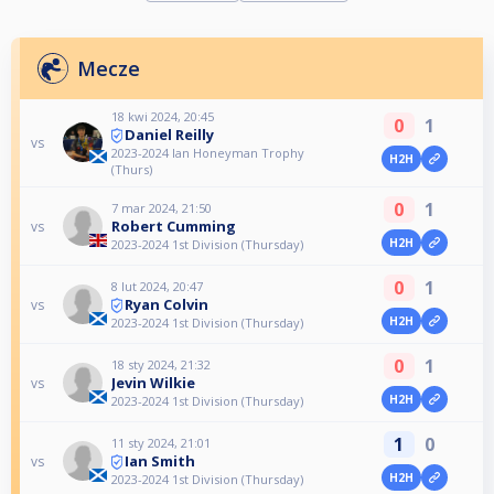
Mecze
18 kwi 2024, 20:45
0
1
Daniel Reilly
vs
2023-2024 Ian Honeyman Trophy
H2H
(Thurs)
0
1
7 mar 2024, 21:50
Robert Cumming
vs
H2H
2023-2024 1st Division (Thursday)
0
1
8 lut 2024, 20:47
Ryan Colvin
vs
H2H
2023-2024 1st Division (Thursday)
0
1
18 sty 2024, 21:32
Jevin Wilkie
vs
H2H
2023-2024 1st Division (Thursday)
1
0
11 sty 2024, 21:01
Ian Smith
vs
H2H
2023-2024 1st Division (Thursday)