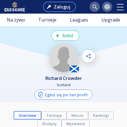
Zaloguj
Na żywo
Turnieje
Leagues
Upgrade
ŚLEDŹ
Richard Crowder
Scotland
Zgłoś się po ten profil
Overview
Turnieje
Mecze
Rankingi
Drużyny
Wyzwania