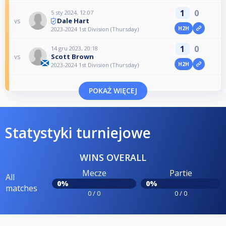
1
0
5 sty 2024, 12:07
Dale Hart
vs
H2H
2023-2024 1st Division (Thursday)
1
0
14 gru 2023, 20:18
Scott Brown
vs
H2H
2023-2024 1st Division (Thursday)
POKAŻ WIĘCEJ
Statystyki turniejowe
WINS OVERALL
Mecze
Partie
All
0%
0%
matches
0 / 0
0 / 0