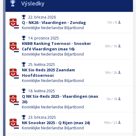
Výsledky
22. března 2026
Q - NK26 - Vlaardingen - Zondag
7th /
8
Koninklijke Nederlandse Biljartbond
14. prosince 2025
KNBB Ranking Toernooi - Snooker
9th /
16
Café Vlaardingen (max 16)
Koninklijke Nederlandse Biljartbond
25. května 2025
NK Six-Reds 2025 Zaandam
9th /
26
Hoofdtoernooi
Koninklijke Nederlandse Biljartbond
18. května 2025
Q NK Six-Reds 2025 - Vlaardingen (max
1st /
18
20)
Koninklijke Nederlandse Biljartbond
23. března 2025
NK Snooker 2025 - Q Rijen (max 24)
19th /
23
Koninklijke Nederlandse Biljartbond