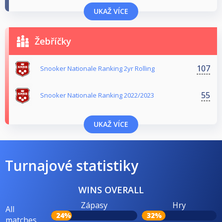
UKAŽ VÍCE
Žebříčky
107
Snooker Nationale Ranking 2yr Rolling
55
Snooker Nationale Ranking 2022/2023
UKAŽ VÍCE
Turnajové statistiky
WINS OVERALL
Zápasy
Hry
All
24%
32%
matches