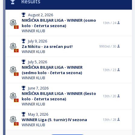
Results
August 2, 2026
NIKŠIĆKA BILIJAR LIGA - WINNER (osmo
13th /
24
kolo - četvrta sezona)
WINNER KLUB
July 9, 2026
Za Nikitu - za srećan put!
9993rd /
30
WINNER KLUB
July 5, 2026
NIKŠIĆKA BILIJAR LIGA - WINNER
13th /
23
(sedmo kolo - četvrta sezona)
WINNER KLUB
June 7, 2026
NIKŠIĆKA BILIJAR LIGA - WINNER (šesto
13th /
20
kolo - četvrta sezona)
WINNER KLUB
May 3, 2026
WINNER Liga (5. turnir) IV sezona
13th /
28
WINNER KLUB