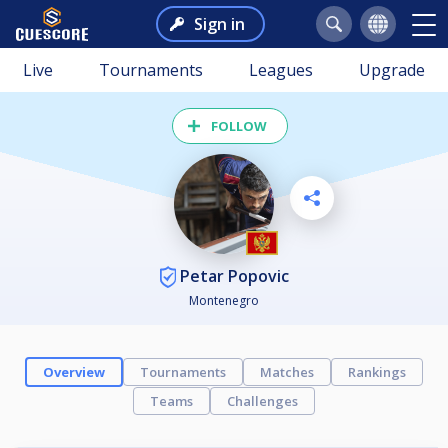
Sign in
Live
Tournaments
Leagues
Upgrade
FOLLOW
Petar Popovic
Montenegro
Overview
Tournaments
Matches
Rankings
Teams
Challenges