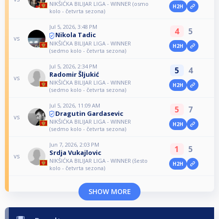
NIKŠIĆKA BILIJAR LIGA - WINNER (osmo
H2H
kolo - četvrta sezona)
Jul 5, 2026, 3:48 PM
4
5
Nikola Tadic
vs
NIKŠIĆKA BILIJAR LIGA - WINNER
H2H
(sedmo kolo - četvrta sezona)
Jul 5, 2026, 2:34 PM
5
4
Radomir Šljukić
vs
NIKŠIĆKA BILIJAR LIGA - WINNER
H2H
(sedmo kolo - četvrta sezona)
Jul 5, 2026, 11:09 AM
5
7
Dragutin Gardasevic
vs
NIKŠIĆKA BILIJAR LIGA - WINNER
H2H
(sedmo kolo - četvrta sezona)
Jun 7, 2026, 2:03 PM
1
5
Srdja Vukajlovic
vs
NIKŠIĆKA BILIJAR LIGA - WINNER (šesto
H2H
kolo - četvrta sezona)
SHOW MORE