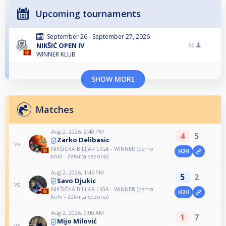
Upcoming tournaments
September 26 - September 27, 2026
NIKŠIĆ OPEN IV
96
WINNER KLUB
SHOW MORE
Matches
Aug 2, 2026, 2:40 PM
4
5
Zarko Delibasic
vs
NIKŠIĆKA BILIJAR LIGA - WINNER (osmo
H2H
kolo - četvrta sezona)
Aug 2, 2026, 1:45 PM
5
2
Savo Djukic
vs
NIKŠIĆKA BILIJAR LIGA - WINNER (osmo
H2H
kolo - četvrta sezona)
Aug 2, 2026, 9:00 AM
1
7
Mijo Milović
vs