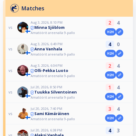
Matches
2
4
Aug 3, 2026, 8:10 PM
Minna Sjöblom
vs
H2H
Amatöörit areenalla 9-pallo
4
0
Aug 3, 2026, 6:49 PM
Anna Vanhala
vs
H2H
Amatöörit areenalla 9-pallo
2
4
Aug 3, 2026, 6:04 PM
Olli-Pekka Luoto
vs
H2H
Amatöörit areenalla 9-pallo
1
4
Jul 20, 2026, 8:50 PM
Tuukka Silventoinen
vs
H2H
Amatöörit areenalla 9-pallo
3
4
Jul 20, 2026, 7:40 PM
Sami Kämäräinen
vs
H2H
Amatöörit areenalla 9-pallo
4
3
Jul 20, 2026, 6:38 PM
Aleksi Vanhala
vs