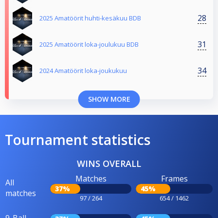
28
2025 Amatöörit huhti-kesäkuu BDB
31
2025 Amatöörit loka-joulukuu BDB
34
2024 Amatöörit loka-joukukuu
SHOW MORE
Tournament statistics
WINS OVERALL
Matches
Frames
All
37%
45%
matches
97 / 264
654 / 1462