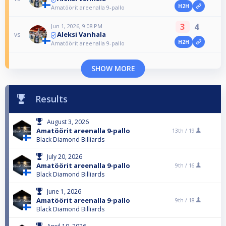
H2H
Amatöörit areenalla 9-pallo
3
4
Jun 1, 2026, 9:08 PM
Aleksi Vanhala
vs
H2H
Amatöörit areenalla 9-pallo
SHOW MORE
Results
August 3, 2026
Amatöörit areenalla 9-pallo
13th /
19
Black Diamond Billiards
July 20, 2026
Amatöörit areenalla 9-pallo
9th /
16
Black Diamond Billiards
June 1, 2026
Amatöörit areenalla 9-pallo
9th /
18
Black Diamond Billiards