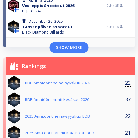
April 19, 2026
Vesileppis Shootout 2026
17th /
25
Biljardi 247
December 26, 2025
Tapsanpäivän shootout
9th /
16
Black Diamond Billiards
SHOW MORE
Rankings
22
BDB Amatöörit heinä-syyskuu 2026
37
BDB Amatöörit huhti-kesäkuu 2026
22
2025 Amatöörit heinä-syyskuu BDB
21
2025 Amatöörit tammi-maaliskuu BDB