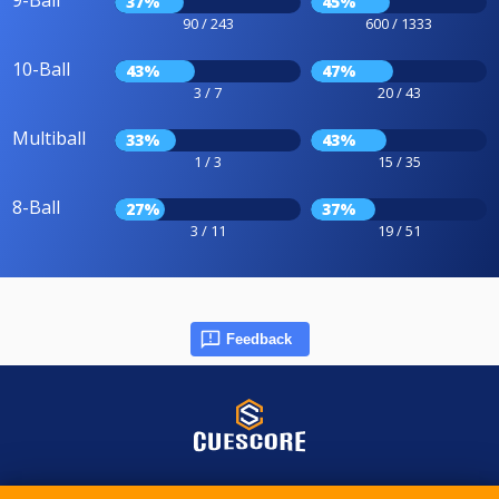
9-Ball
37%
45%
90 / 243
600 / 1333
10-Ball
43%
47%
3 / 7
20 / 43
Multiball
33%
43%
1 / 3
15 / 35
8-Ball
27%
37%
3 / 11
19 / 51
Feedback