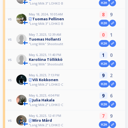
H2H
”Long Milk 3” LOHKO B
8
9
May 18, 2024, 10:05 AM
Tuomas Pellinen
vs
H2H
”Long Milk 3” LOHKO B
0
1
May 7, 2023, 12:39 AM
Tuomas Hollanti
vs
H2H
"Long Milk" Shootoutit
1
0
May 6, 2023, 11:40 PM
Karoliina Töllikkö
vs
H2H
"Long Milk" Shootoutit
9
2
May 6, 2023, 7:13 PM
Vili Kokkonen
vs
H2H
”Long Milk 2” LOHKO C
9
6
May 6, 2023, 4:04 PM
Julia Hakala
vs
H2H
”Long Milk 2” LOHKO C
7
9
May 6, 2023, 12:41 PM
Miro Mård
vs
H2H
”Long Milk 2” LOHKO C