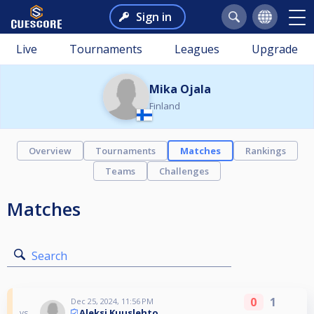
Sign in
Live
Tournaments
Leagues
Upgrade
Mika Ojala
Finland
Overview
Tournaments
Matches
Rankings
Teams
Challenges
Matches
Search
0
1
Dec 25, 2024, 11:56 PM
Aleksi Kuuslehto
vs