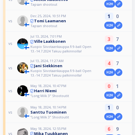
H2H
Tapsan shootout
1
0
Dec 25, 2024, 10:51 PM
Tomi Laamanen
vs
H2H
Tapsan shootout
Jul 13, 2024, 7:01 PM
3
7
Ville Laakkonen
vs
Kuopio Siivotaankauppa.fi 9-ball Open
H2H
13.-14.7.2024 Takuu palkinnoilla!
Jul 13, 2024, 11:27 AM
4
7
Jani Siekkinen
vs
Kuopio Siivotaankauppa.fi 9-ball Open
H2H
13.-14.7.2024 Takuu palkinnoilla!
0
1
May 18, 2024, 10:47 PM
Harri Niemi
vs
H2H
”Long Milk 3" Shootoutit
1
0
May 18, 2024, 10:14 PM
Santtu Tuominen
vs
H2H
”Long Milk 3" Shootoutit
6
9
May 18, 2024, 12:55 PM
Mika Tuukkanen
vs