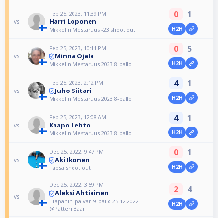
0
1
Feb 25, 2023, 11:39 PM
Harri Loponen
vs
H2H
Mikkelin Mestaruus -23 shoot out
0
5
Feb 25, 2023, 10:11 PM
Minna Ojala
vs
H2H
Mikkelin Mestaruus 2023 8-pallo
4
1
Feb 25, 2023, 2:12 PM
Juho Siitari
vs
H2H
Mikkelin Mestaruus 2023 8-pallo
4
1
Feb 25, 2023, 12:08 AM
Kaapo Lehto
vs
H2H
Mikkelin Mestaruus 2023 8-pallo
0
1
Dec 25, 2022, 9:47 PM
Aki Ikonen
vs
H2H
Tapsa shoot out
Dec 25, 2022, 3:59 PM
2
4
Aleksi Ahtiainen
vs
"Tapanin"päivän 9-pallo 25.12.2022
H2H
@Patteri Baari