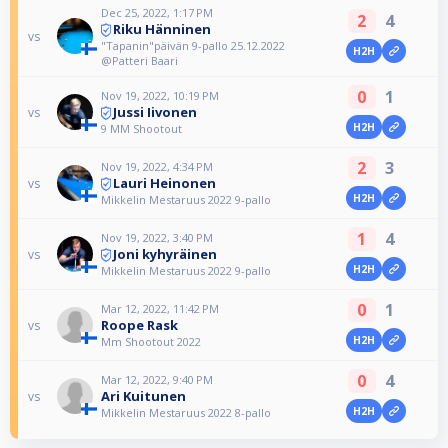
Dec 25, 2022, 1:17 PM
2
4
Riku Hänninen
vs
"Tapanin"päivän 9-pallo 25.12.2022
H2H
@Patteri Baari
0
1
Nov 19, 2022, 10:19 PM
Jussi Iivonen
vs
H2H
9 MM Shootout
2
3
Nov 19, 2022, 4:34 PM
Lauri Heinonen
vs
H2H
Mikkelin Mestaruus 2022 9-pallo
1
4
Nov 19, 2022, 3:40 PM
Joni kyhyräinen
vs
H2H
Mikkelin Mestaruus 2022 9-pallo
0
1
Mar 12, 2022, 11:42 PM
Roope Rask
vs
H2H
Mm Shootout 2022
0
4
Mar 12, 2022, 9:40 PM
Ari Kuitunen
vs
H2H
Mikkelin Mestaruus 2022 8-pallo