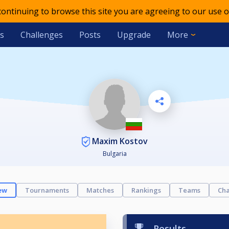
 continuing to browse this site you are agreeing to our use o
s
Challenges
Posts
Upgrade
More
Maxim Kostov
Bulgaria
ew
Tournaments
Matches
Rankings
Teams
Cha
Results