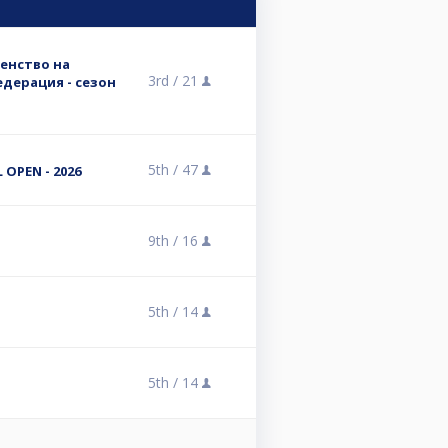
енство на
3rd /
21
едерация - сезон
5th /
47
 OPEN - 2026
9th /
16
5th /
14
5th /
14