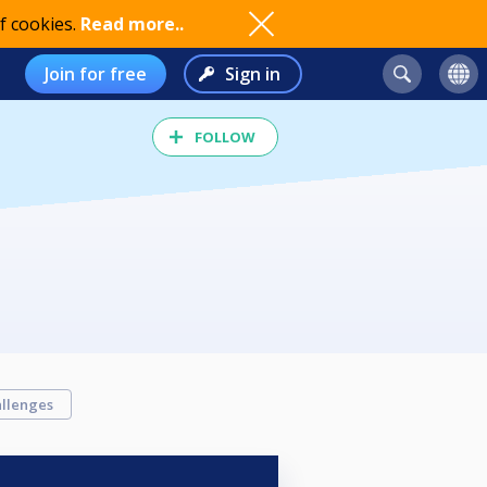
f cookies.
Read more..
Join for free
Sign in
FOLLOW
llenges