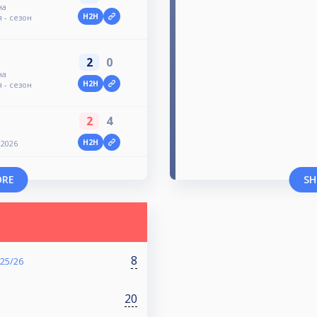
на
H2H
 - сезон
2
0
на
H2H
 - сезон
2
4
H2H
 2026
ORE
SH
8
 25/26
20