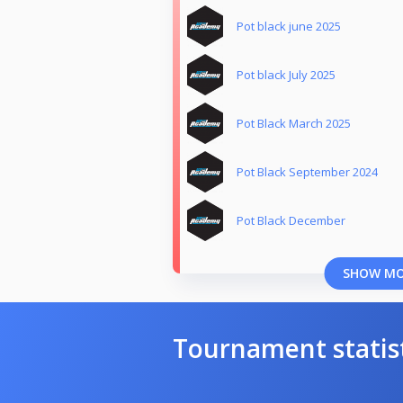
Pot black june 2025
Pot black July 2025
Pot Black March 2025
Pot Black September 2024
Pot Black December
SHOW M
Tournament statis