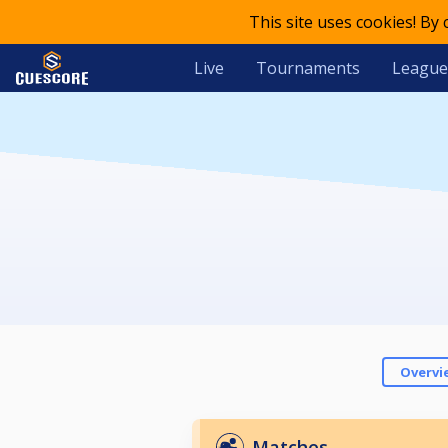
This site uses cookies! By
Live
Tournaments
League
Overvi
Matches