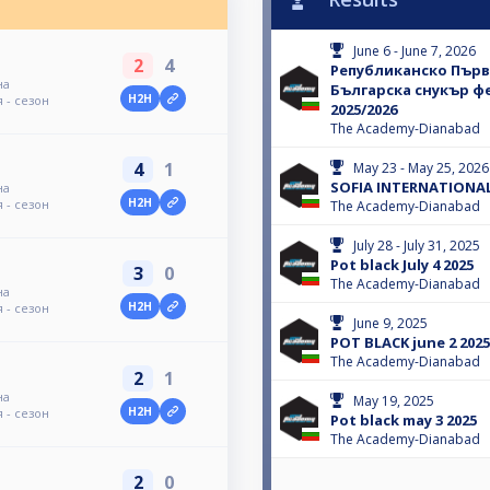
June 6 - June 7, 2026
2
4
Републиканско Първ
на
Българска снукър ф
H2H
 - сезон
2025/2026
The Academy-Dianabad
4
1
May 23 - May 25, 2026
SOFIA INTERNATIONAL
на
H2H
 - сезон
The Academy-Dianabad
July 28 - July 31, 2025
Pot black July 4 2025
3
0
The Academy-Dianabad
на
H2H
 - сезон
June 9, 2025
POT BLACK june 2 2025
The Academy-Dianabad
2
1
на
May 19, 2025
H2H
 - сезон
Pot black may 3 2025
The Academy-Dianabad
2
0