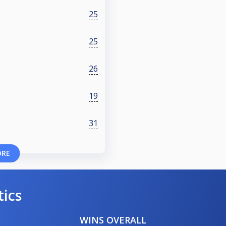
25
25
26
19
31
ORE
tics
WINS OVERALL