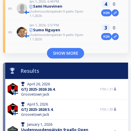
Jan 1, 2026, 6:44 PM
4
0
Sami Huovinen
vs
Uudenvuodenpäivän 9-pallo Open
H2H
1.1.2026
Jan 1, 2026, 5:57 PM
3
0
Sumo Nguyen
vs
Uudenvuodenpäivän 9-pallo Open
H2H
1.1.2026
SHOW MORE
Results
April 26, 2026
GTJ 2025-2026 26.4.
17th /
21
Groovetown Jack
April 5, 2026
GTJ 2025-2026 5.4.
17th /
29
Groovetown Jack
January 1, 2026
Uudenvuodenpäivän 9-pallo Open