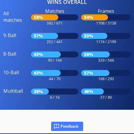
WINS OVERALL
Matches
Frames
All
58%
54%
matches
392 / 671
1708 / 3138
9-Ball
57%
53%
252 / 441
1174 / 2199
8-Ball
63%
58%
90 / 144
329 / 566
10-Ball
63%
57%
44 / 70
168 / 293
Multiball
38%
46%
6 / 16
37 / 80
Feedback