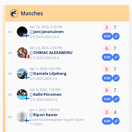
Matches
3
7
Apr 26, 2026, 2:52 PM
Jani Janatuinen
vs
H2H
GTJ 2025-2026 26.4.
6
7
Apr 26, 2026, 2:06 PM
CHIRIAC ALEXANDRU
vs
H2H
GTJ 2025-2026 26.4.
5
7
Apr 5, 2026, 4:02 PM
Daniela Liljeberg
vs
H2H
GTJ 2025-2026 5.4.
6
7
Apr 5, 2026, 1:06 PM
Kalle Piiroinen
vs
H2H
GTJ 2025-2026 5.4.
Jan 1, 2026, 7:56 PM
3
4
Ripon Kaiser
vs
Uudenvuodenpäivän 9-pallo Open
H2H
1.1.2026