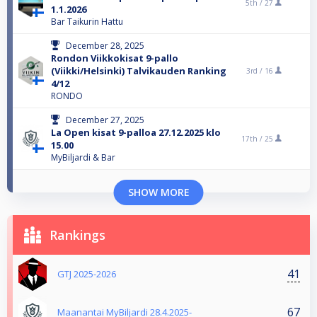
5th /
27
1.1.2026
Bar Taikurin Hattu
December 28, 2025
Rondon Viikkokisat 9-pallo
(Viikki/Helsinki) Talvikauden Ranking
3rd /
16
4/12
RONDO
December 27, 2025
La Open kisat 9-palloa 27.12.2025 klo
17th /
25
15.00
MyBiljardi & Bar
SHOW MORE
Rankings
41
GTJ 2025-2026
67
Maanantai MyBiljardi 28.4.2025-