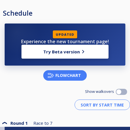
Schedule
UPDATED
Experience the new tournament page!
Try Beta version
FLOWCHART
Show walkovers
Round 1
Race to
7