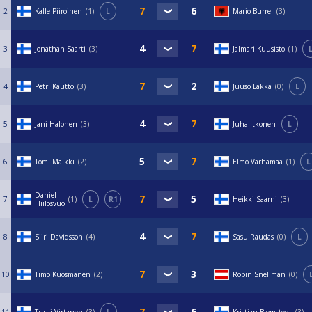
2
Kalle Piiroinen
1
L
Mario Burrel
3
3
Jonathan Saarti
3
Jalmari Kuusisto
1
4
Petri Kautto
3
Juuso Lakka
0
L
5
Jani Halonen
3
Juha Itkonen
L
6
Tomi Mälkki
2
Elmo Varhamaa
1
L
Daniel
7
1
L
R1
Heikki Saarni
3
Hiilosvuo
8
Siiri Davidsson
4
Sasu Raudas
0
L
10
Timo Kuosmanen
2
Robin Snellman
0