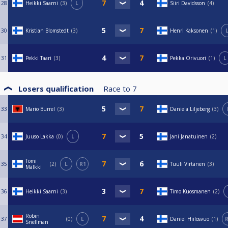
28
Heikki Saarni
3
L
Siiri Davidsson
4
30
Kristian Blomstedt
3
Henri Kaksonen
1
31
Pekki Taari
3
Pekka Orivuori
1
L
Losers qualification
Race to
7
33
Mario Burrel
3
Daniela Liljeberg
3
34
Juuso Lakka
0
L
Jani Janatuinen
2
Tomi
35
2
L
R1
Tuuli Virtanen
3
Mälkki
36
Heikki Saarni
3
Timo Kuosmanen
2
Robin
37
0
L
Daniel Hiilosvuo
1
R
Snellman