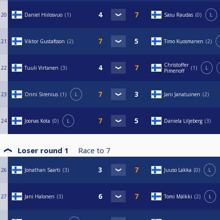
20
Daniel Hiilosvuo
1
Sasu Raudas
0
L
21
Viktor Gustafsson
2
Timo Kuosmanen
2
Christoffer
22
Tuuli Virtanen
3
1
L
Pimenoff
23
Onni Sirenius
1
L
Jani Janatuinen
2
24
Joonas Kota
0
L
Daniela Liljeberg
3
Loser round 1
Race to
7
26
Jonathan Saarti
3
Juuso Lakka
0
L
27
Jani Halonen
3
Tomi Mälkki
2
L