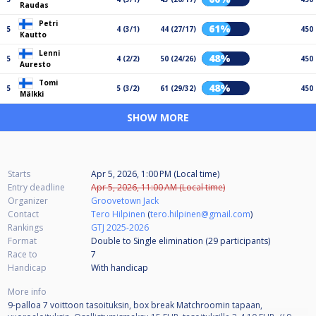
Raudas
Petri
61%
5
4 (3/1)
44 (27/17)
450
Kautto
Lenni
48%
5
4 (2/2)
50 (24/26)
450
Auresto
Tomi
48%
5
5 (3/2)
61 (29/32)
450
Mälkki
SHOW MORE
Starts
Apr 5, 2026, 1:00 PM (Local time)
Entry deadline
Apr 5, 2026, 11:00 AM (Local time)
Organizer
Groovetown Jack
Contact
Tero Hilpinen
(
tero.hilpinen@gmail.com
)
Rankings
GTJ 2025-2026
Format
Double to Single elimination (29
participants
)
Race to
7
Handicap
With handicap
More info
9-palloa 7 voittoon tasoituksin, box break Matchroomin tapaan,