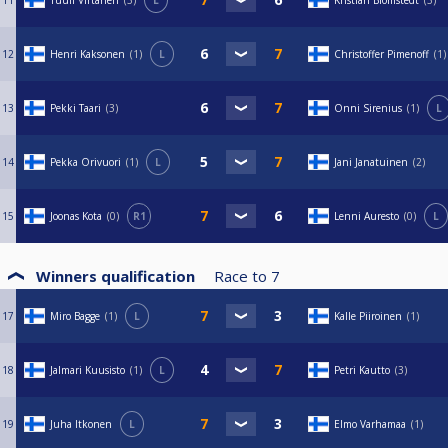
11
Tuuli Virtanen
3
L
Kristian Blomstedt
3
12
Henri Kaksonen
1
L
Christoffer Pimenoff
1
13
Pekki Taari
3
Onni Sirenius
1
L
14
Pekka Orivuori
1
L
Jani Janatuinen
2
15
Joonas Kota
0
R1
Lenni Auresto
0
L
Winners qualification
Race to
7
17
Miro Bagge
1
L
Kalle Piiroinen
1
18
Jalmari Kuusisto
1
L
Petri Kautto
3
19
Juha Itkonen
L
Elmo Varhamaa
1