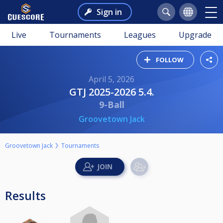
Sign in
Live
Tournaments
Leagues
Upgrade
FOLLOW
April 5, 2026
GTJ 2025-2026 5.4.
9-Ball
Groovetown Jack
Groovetown Jack
Tournaments
Results