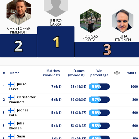
JUUSO
LAKKA
CHRISTOFFER
PIMENOFF
JOONAS
JUHA
KOTA
ITKONEN
Matches
Frames
Win
#
Name
Points
(won/lost)
(won/lost)
percentage
Juuso
56%
1
7 (6/1)
78 (44/34)
1000
Lakka
Christoffer
57%
2
6 (5/1)
69 (39/30)
800
Pimenoff
Joonas
56%
3
5 (4/1)
61 (34/27)
600
Kota
Juha
58%
3
5 (4/1)
53 (31/22)
600
Itkonen
Sasu
60%
5
4 (3/1)
43 (26/17)
450