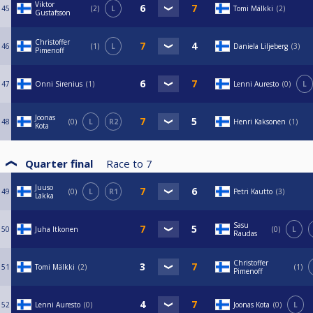
Viktor
45
2
L
Tomi Mälkki
2
Gustafsson
Christoffer
46
1
L
Daniela Liljeberg
3
Pimenoff
47
Onni Sirenius
1
Lenni Auresto
0
L
Joonas
48
0
L
R2
Henri Kaksonen
1
Kota
Quarter final
Race to
7
Juuso
49
0
L
R1
Petri Kautto
3
Lakka
Sasu
50
Juha Itkonen
0
L
Raudas
Christoffer
51
Tomi Mälkki
2
1
Pimenoff
52
Lenni Auresto
0
Joonas Kota
0
L