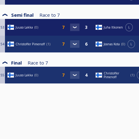
Semi final
Race to
7
53
Juuso Lakka
0
Juha Itkonen
L
54
Christoffer Pimenoff
1
Joonas Kota
0
L
Final
Race to
7
Christoffer
55
Juuso Lakka
0
1
Pimenoff