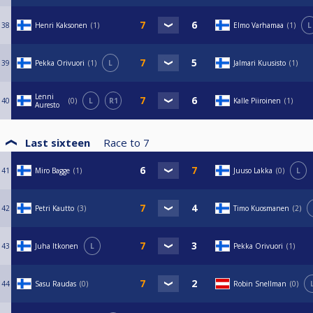
38
Henri Kaksonen
1
Elmo Varhamaa
1
L
39
Pekka Orivuori
1
L
Jalmari Kuusisto
1
Lenni
40
0
L
R1
Kalle Piiroinen
1
Auresto
Last sixteen
Race to
7
41
Miro Bagge
1
Juuso Lakka
0
L
42
Petri Kautto
3
Timo Kuosmanen
2
43
Juha Itkonen
L
Pekka Orivuori
1
44
Sasu Raudas
0
Robin Snellman
0