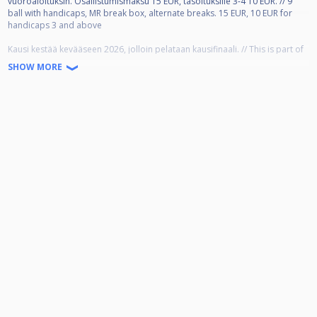
vuoroaloituksin. Osallistumismaksu 15 EUR, tasoituksille 3-4 10 EUR. // 9
ball with handicaps, MR break box, alternate breaks. 15 EUR, 10 EUR for
handicaps 3 and above
Kausi kestää kevääseen 2026, jolloin pelataan kausifinaali. // This is part of
our 2025-2026 season at the end of which we play the finals.
SHOW MORE
Kisapäivän aikataulu: // schedule for the day:
11.00 arvonta ja ensimmäisten pelien lisäys kaavioon // tournament chart
creation
12.00 salin ovet aukeavat // doors open
13.00 ensimmäiset pelit aloitetaan // first matches start
13.45 loput pelaajat paikalla // rest of the players present
20.00-22.00 kisa (toivottavasti) loppuu // finish