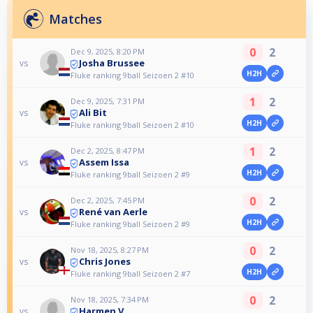
Matches
0
2
Dec 9, 2025, 8:20 PM
Josha Brussee
vs
H2H
Fluke ranking 9ball Seizoen 2 #10
1
2
Dec 9, 2025, 7:31 PM
Ali Bit
vs
H2H
Fluke ranking 9ball Seizoen 2 #10
1
2
Dec 2, 2025, 8:47 PM
Assem Issa
vs
H2H
Fluke ranking 9ball Seizoen 2 #9
0
2
Dec 2, 2025, 7:45 PM
René van Aerle
vs
H2H
Fluke ranking 9ball Seizoen 2 #9
0
2
Nov 18, 2025, 8:27 PM
Chris Jones
vs
H2H
Fluke ranking 9ball Seizoen 2 #7
0
2
Nov 18, 2025, 7:34 PM
Harmen V
vs