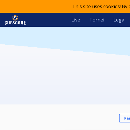
This site uses cookies! By
Live
Tornei
Lega
Pa