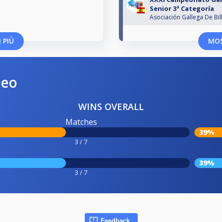
Senior 3ª Categoría
Asociación Gallega De Bil
 PIÙ
MOS
neo
WINS OVERALL
Matches
39%
3 / 7
39%
3 / 7
Feedback