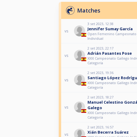
Matches
3 set 2023, 12:38
Jennifer Sumay García
vs
Open Femenino Campeonato 
Individual
2 set 2023, 22:17
Adrián Pasantes Pose
vs
XXXI Campeonato Gallego Indiv
Categoría
2 set 2023, 19:36
Santiago López Rodríg
vs
XXXI Campeonato Gallego Indiv
Categoría
2 set 2023, 18:27
Manuel Celestino Gonzá
vs
Galego
XXXI Campeonato Gallego Indiv
Categoría
2 set 2023, 16:57
Xián Becerra Suárez
vs