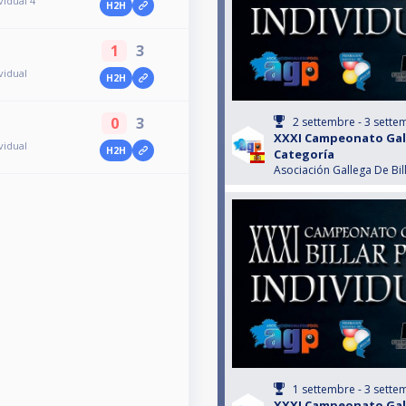
idual 4ª
H2H
1
3
vidual
H2H
0
3
2 settembre - 3 sett
XXXI Campeonato Gall
vidual
H2H
Categoría
Asociación Gallega De Bil
1 settembre - 3 sett
XXXI Campeonato Gall