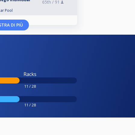
65th /
91
lar Pool
TRA DI PIÙ
Racks
11 / 28
11 / 28