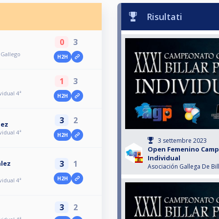
Risultati
0
3
Gallego
H2H
1
3
idual 4ª
H2H
3
2
uez
idual 4ª
H2H
3 settembre 2023
Open Femenino Camp
Individual
3
1
lez
Asociación Gallega De Bil
H2H
idual 4ª
3
2