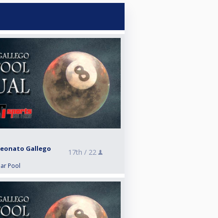
eonato Gallego
17th /
22
lar Pool