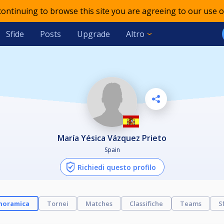
 continuing to browse this site you are agreeing to our use o
Sfide
Posts
Upgrade
Altro
María Yésica Vázquez Prieto
Spain
Richiedi questo profilo
noramica
Tornei
Matches
Classifiche
Teams
S