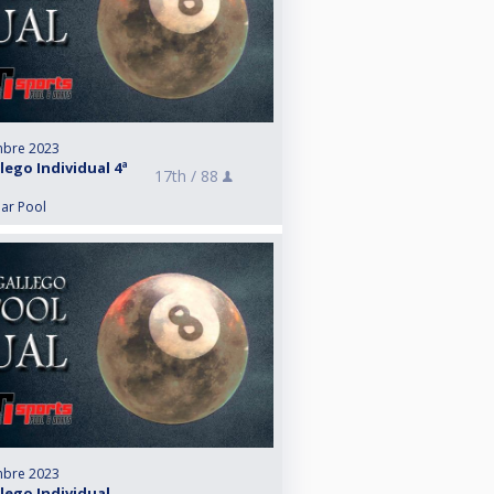
embre 2023
ego Individual 4ª
17th /
88
lar Pool
embre 2023
ego Individual