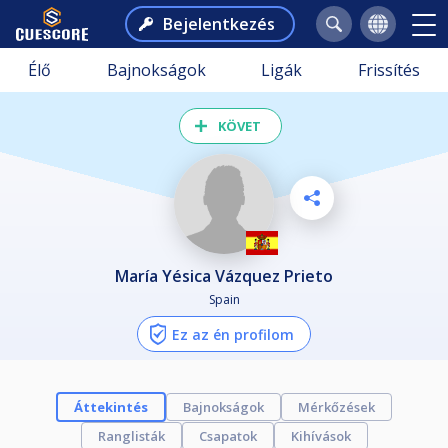
Bejelentkezés
Élő
Bajnokságok
Ligák
Frissítés
KÖVET
María Yésica Vázquez Prieto
Spain
Ez az én profilom
Áttekintés
Bajnokságok
Mérkőzések
Ranglisták
Csapatok
Kihívások