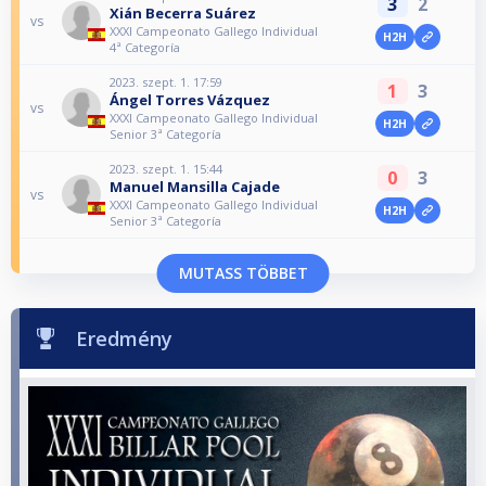
3
2
Xián Becerra Suárez
vs
XXXI Campeonato Gallego Individual
H2H
4ª Categoría
2023. szept. 1. 17:59
1
3
Ángel Torres Vázquez
vs
XXXI Campeonato Gallego Individual
H2H
Senior 3ª Categoría
2023. szept. 1. 15:44
0
3
Manuel Mansilla Cajade
vs
XXXI Campeonato Gallego Individual
H2H
Senior 3ª Categoría
MUTASS TÖBBET
Eredmény