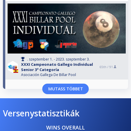
. szeptember 1. - 2023. szeptember 3.
XXXI Campeonato Gallego Individual
65th /
91
Senior 3ª Categoría
Asociación Gallega De Billar Pool
MUTASS TÖBBET
Versenystatisztikák
WINS OVERALL