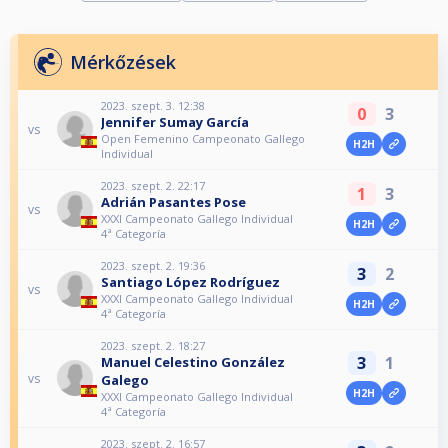
Mérkőzések
2023. szept. 3. 12:38
0
3
Jennifer Sumay García
vs
Open Femenino Campeonato Gallego
H2H
Individual
2023. szept. 2. 22:17
1
3
Adrián Pasantes Pose
vs
XXXI Campeonato Gallego Individual
H2H
4ª Categoría
2023. szept. 2. 19:36
3
2
Santiago López Rodríguez
vs
XXXI Campeonato Gallego Individual
H2H
4ª Categoría
2023. szept. 2. 18:27
3
1
Manuel Celestino González
vs
Galego
H2H
XXXI Campeonato Gallego Individual
4ª Categoría
2023. szept. 2. 16:57