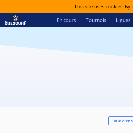
This site uses cookies! By
En cours
Tournois
Ligues
Vue d'en