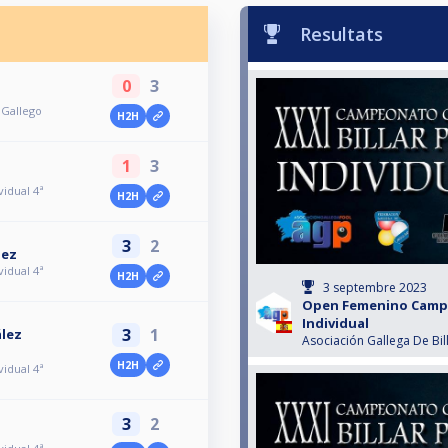
Resultats
0
3
Gallego
H2H
1
3
idual 4ª
H2H
3
2
uez
idual 4ª
H2H
3 septembre 2023
Open Femenino Camp
Individual
3
1
lez
Asociación Gallega De Bil
H2H
idual 4ª
3
2