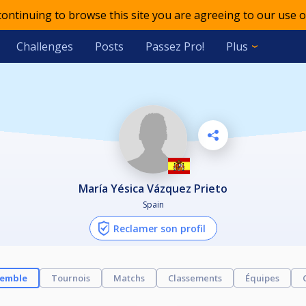
 continuing to browse this site you are agreeing to our use o
Challenges
Posts
Passez Pro!
Plus
María Yésica Vázquez Prieto
Spain
Reclamer son profil
semble
Tournois
Matchs
Classements
Équipes