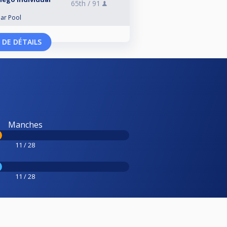
65th /
91
lar Pool
 DE DÉTAILS
Manches
11 / 28
11 / 28