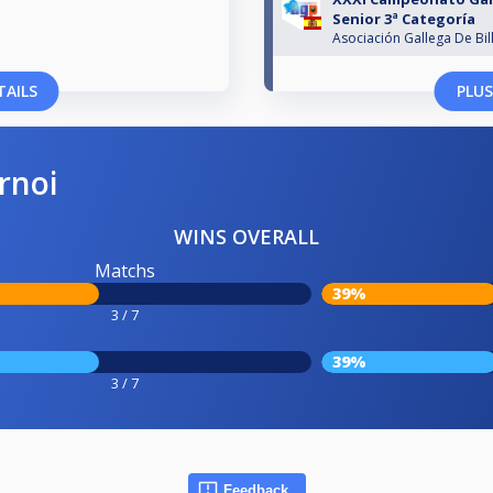
Senior 3ª Categoría
Asociación Gallega De Bil
TAILS
PLUS
rnoi
WINS OVERALL
Matchs
39%
3 / 7
39%
3 / 7
Feedback