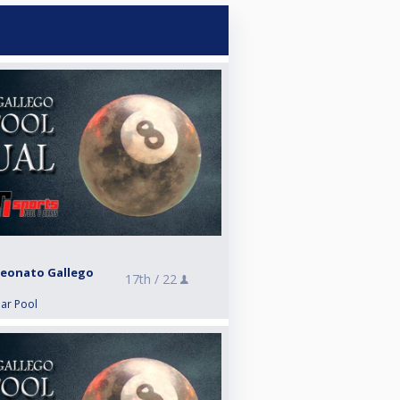
eonato Gallego
17th /
22
lar Pool