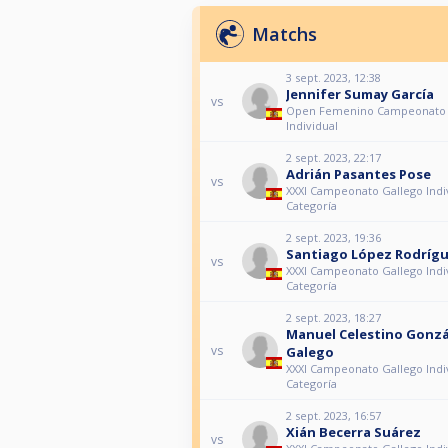
Matchs
3 sept. 2023, 12:38
Jennifer Sumay García
vs
Open Femenino Campeonato 
Individual
2 sept. 2023, 22:17
Adrián Pasantes Pose
vs
XXXI Campeonato Gallego Indiv
Categoría
2 sept. 2023, 19:36
Santiago López Rodríg
vs
XXXI Campeonato Gallego Indiv
Categoría
2 sept. 2023, 18:27
Manuel Celestino Gonzá
vs
Galego
XXXI Campeonato Gallego Indiv
Categoría
2 sept. 2023, 16:57
Xián Becerra Suárez
vs