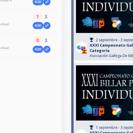
idual 4ª
H2H
1
3
vidual
H2H
0
3
2 septembre - 3 sept
XXXI Campeonato Gall
vidual
H2H
Categoría
Asociación Gallega De Bil
1 septembre - 3 sept
XXXI Campeonato Gall