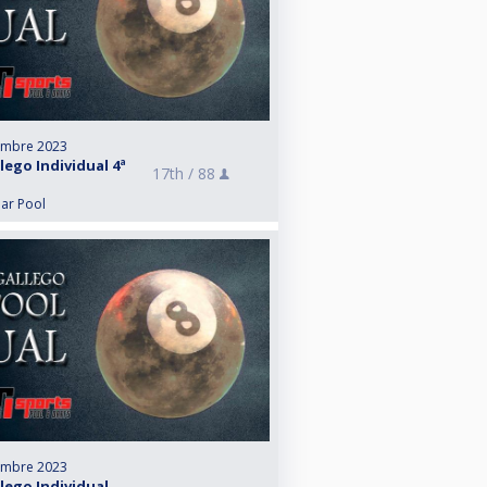
embre 2023
ego Individual 4ª
17th /
88
lar Pool
embre 2023
ego Individual