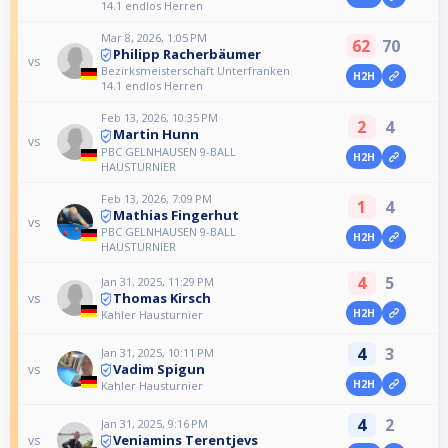
14.1 endlos Herren
Mar 8, 2026, 1:05 PM
62
70
Philipp Racherbäumer
vs
Bezirksmeisterschaft Unterfranken
H2H
14.1 endlos Herren
Feb 13, 2026, 10:35 PM
2
4
Martin Hunn
vs
PBC GELNHAUSEN 9-BALL
H2H
HAUSTURNIER
Feb 13, 2026, 7:09 PM
1
4
Mathias Fingerhut
vs
PBC GELNHAUSEN 9-BALL
H2H
HAUSTURNIER
4
5
Jan 31, 2025, 11:29 PM
Thomas Kirsch
vs
H2H
Kahler Hausturnier
4
3
Jan 31, 2025, 10:11 PM
Vadim Spigun
vs
H2H
Kahler Hausturnier
4
2
Jan 31, 2025, 9:16 PM
Veniamins Terentjevs
vs