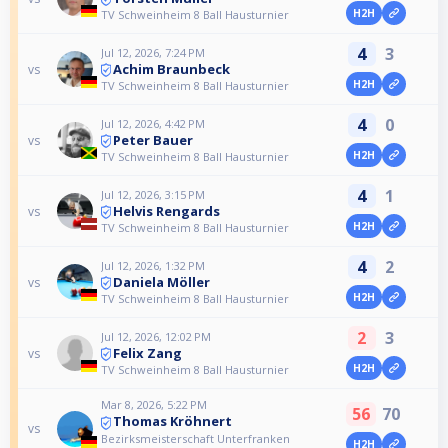
H2H
TV Schweinheim 8 Ball Hausturnier
4
3
Jul 12, 2026, 7:24 PM
Achim Braunbeck
vs
H2H
TV Schweinheim 8 Ball Hausturnier
4
0
Jul 12, 2026, 4:42 PM
Peter Bauer
vs
H2H
TV Schweinheim 8 Ball Hausturnier
4
1
Jul 12, 2026, 3:15 PM
Helvis Rengards
vs
H2H
TV Schweinheim 8 Ball Hausturnier
4
2
Jul 12, 2026, 1:32 PM
Daniela Möller
vs
H2H
TV Schweinheim 8 Ball Hausturnier
2
3
Jul 12, 2026, 12:02 PM
Felix Zang
vs
H2H
TV Schweinheim 8 Ball Hausturnier
Mar 8, 2026, 5:22 PM
56
70
Thomas Kröhnert
vs
Bezirksmeisterschaft Unterfranken
H2H