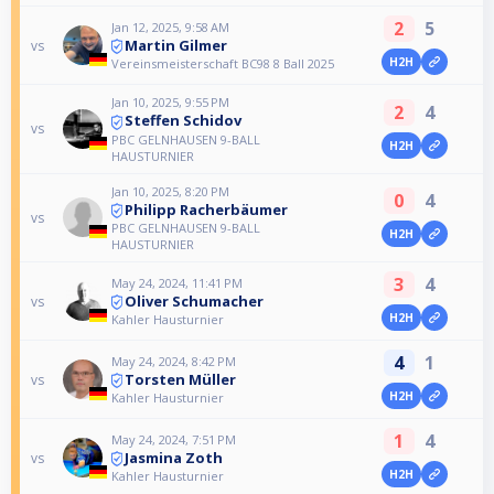
2
5
Jan 12, 2025, 9:58 AM
Martin Gilmer
vs
H2H
Vereinsmeisterschaft BC98 8 Ball 2025
Jan 10, 2025, 9:55 PM
2
4
Steffen Schidov
vs
PBC GELNHAUSEN 9-BALL
H2H
HAUSTURNIER
Jan 10, 2025, 8:20 PM
0
4
Philipp Racherbäumer
vs
PBC GELNHAUSEN 9-BALL
H2H
HAUSTURNIER
3
4
May 24, 2024, 11:41 PM
Oliver Schumacher
vs
H2H
Kahler Hausturnier
4
1
May 24, 2024, 8:42 PM
Torsten Müller
vs
H2H
Kahler Hausturnier
1
4
May 24, 2024, 7:51 PM
Jasmina Zoth
vs
H2H
Kahler Hausturnier