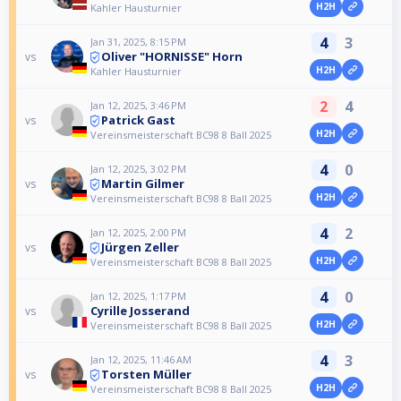
H2H
Kahler Hausturnier
4
3
Jan 31, 2025, 8:15 PM
Oliver "HORNISSE" Horn
vs
H2H
Kahler Hausturnier
2
4
Jan 12, 2025, 3:46 PM
Patrick Gast
vs
H2H
Vereinsmeisterschaft BC98 8 Ball 2025
4
0
Jan 12, 2025, 3:02 PM
Martin Gilmer
vs
H2H
Vereinsmeisterschaft BC98 8 Ball 2025
4
2
Jan 12, 2025, 2:00 PM
Jürgen Zeller
vs
H2H
Vereinsmeisterschaft BC98 8 Ball 2025
4
0
Jan 12, 2025, 1:17 PM
Cyrille Josserand
vs
H2H
Vereinsmeisterschaft BC98 8 Ball 2025
4
3
Jan 12, 2025, 11:46 AM
Torsten Müller
vs
H2H
Vereinsmeisterschaft BC98 8 Ball 2025