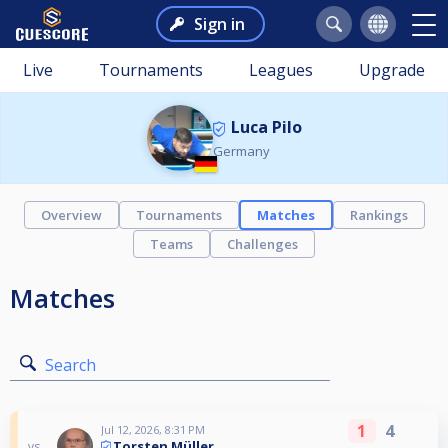
Sign in
Live
Tournaments
Leagues
Upgrade
Luca Pilo
Germany
Overview
Tournaments
Matches
Rankings
Teams
Challenges
Matches
Search
1
4
Jul 12, 2026, 8:31 PM
Torsten Müller
vs