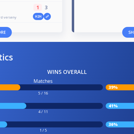
1
3
H2H
árd verseny
ORE
SH
tics
WINS OVERALL
Matches
39%
5 / 16
41%
4 / 11
36%
1 / 5