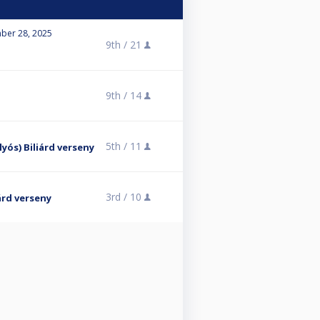
ber 28, 2025
9th /
21
9th /
14
5th /
11
yós) Biliárd verseny
3rd /
10
árd verseny