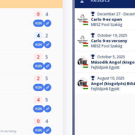
0
4
December 27 - Decem
Carlo 9-es open
H2H
MBSZ Pool Szakág
4
2
October 19, 2025
Carlo 9-es verseny
H2H
MBSZ Pool Szakág
2
5
October 5, 2025
Második Angol (kisgol
H2H
Fejlődjünk Együtt
2
5
August 10, 2025
Angol (kisgolyós) Bili
H2H
Fejlődjünk Együtt
4
5
H2H
0
4
H2H
árd verseny