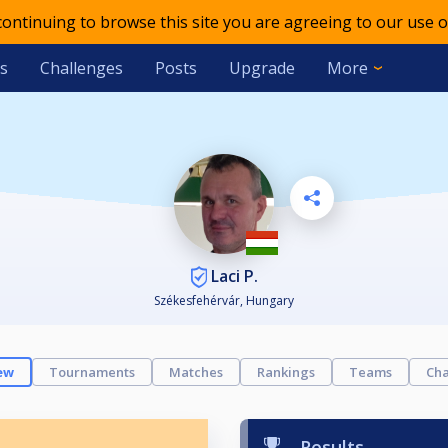
 continuing to browse this site you are agreeing to our use o
s
Challenges
Posts
Upgrade
More
Laci P.
Székesfehérvár, Hungary
ew
Tournaments
Matches
Rankings
Teams
Cha
Results