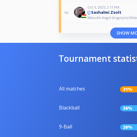
Oct 5, 2025, 2:11 PM
Sashalmi Zsolt
vs
Második Angol (kisgolyós) Bili
SHOW M
Tournament statis
All matches
31%
Blackball
36%
9-Ball
20%