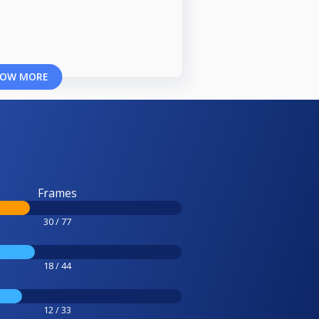
OW MORE
Frames
30 / 77
18 / 44
12 / 33