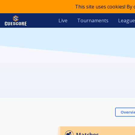
This site uses cookies! By
Live
Tournaments
League
Overvi
Matches