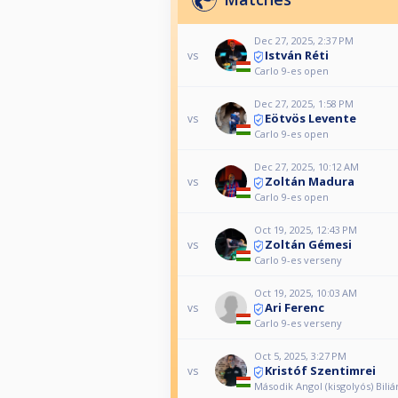
Dec 27, 2025, 2:37 PM
István Réti
vs
Carlo 9-es open
Dec 27, 2025, 1:58 PM
Eötvös Levente
vs
Carlo 9-es open
Dec 27, 2025, 10:12 AM
Zoltán Madura
vs
Carlo 9-es open
Oct 19, 2025, 12:43 PM
Zoltán Gémesi
vs
Carlo 9-es verseny
Oct 19, 2025, 10:03 AM
Ari Ferenc
vs
Carlo 9-es verseny
Oct 5, 2025, 3:27 PM
Kristóf Szentimrei
vs
Második Angol (kisgolyós) Bili