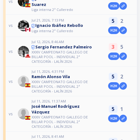
vs
Suarez
H2H
Liga interna 2ª Culleredo
5
2
Jul 21, 2026, 7:13 PM
Ignacio Ibáñez Rebollo
vs
H2H
Liga interna 2ª Culleredo
Jul 12, 2026, 8:46 AM
3
5
Sergio Fernandez Palmeiro
vs
XXXIV CAMPEONATO GALLEGO DE
H2H
BILLAR POOL - INDIVIDUAL 2ª
CATEGORÍA - LALÍN 2026
Jul 11, 2026, 4:31 PM
5
2
Ramón Alonso Vila
vs
XXXIV CAMPEONATO GALLEGO DE
H2H
BILLAR POOL - INDIVIDUAL 2ª
CATEGORÍA - LALÍN 2026
Jul 11, 2026, 11:37 AM
José Manuel Rodríguez
5
1
Vázquez
vs
XXXIV CAMPEONATO GALLEGO DE
H2H
BILLAR POOL - INDIVIDUAL 2ª
CATEGORÍA - LALÍN 2026
Jul 11, 2026, 8:41 AM