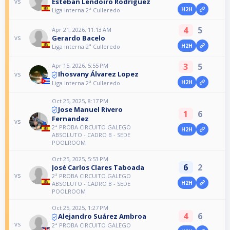
Esteban Lendoiro Rodríguez
vs
H2H
Liga interna 2ª Culleredo
4
5
Apr 21, 2026, 11:13 AM
Gerardo Bacelo
vs
H2H
Liga interna 2ª Culleredo
3
5
Apr 15, 2026, 5:55 PM
Ihosvany Álvarez Lopez
vs
H2H
Liga interna 2ª Culleredo
Oct 25, 2025, 8:17 PM
Jose Manuel Rivero
1
6
Fernandez
vs
2ª PROBA CIRCUITO GALEGO
H2H
ABSOLUTO - CADRO B - SEDE
POOLROOM
Oct 25, 2025, 5:53 PM
6
2
José Carlos Clares Taboada
vs
2ª PROBA CIRCUITO GALEGO
H2H
ABSOLUTO - CADRO B - SEDE
POOLROOM
Oct 25, 2025, 1:27 PM
4
6
Alejandro Suárez Ambroa
vs
2ª PROBA CIRCUITO GALEGO