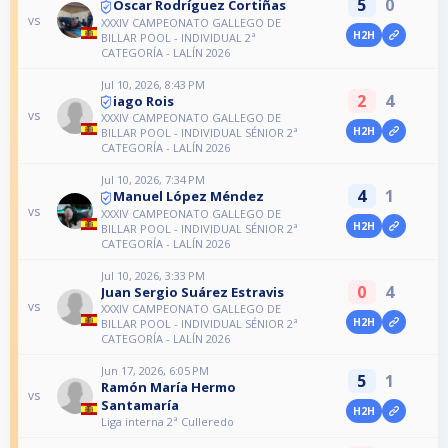
5
0
Oscar Rodríguez Cortiñas
vs
XXXIV CAMPEONATO GALLEGO DE
H2H
BILLAR POOL - INDIVIDUAL 2ª
CATEGORÍA - LALÍN 2026
Jul 10, 2026, 8:43 PM
2
4
iago Rois
vs
XXXIV CAMPEONATO GALLEGO DE
H2H
BILLAR POOL - INDIVIDUAL SÉNIOR 2ª
CATEGORÍA - LALÍN 2026
Jul 10, 2026, 7:34 PM
4
1
Manuel López Méndez
vs
XXXIV CAMPEONATO GALLEGO DE
H2H
BILLAR POOL - INDIVIDUAL SÉNIOR 2ª
CATEGORÍA - LALÍN 2026
Jul 10, 2026, 3:33 PM
0
4
Juan Sergio Suárez Estravis
vs
XXXIV CAMPEONATO GALLEGO DE
H2H
BILLAR POOL - INDIVIDUAL SÉNIOR 2ª
CATEGORÍA - LALÍN 2026
Jun 17, 2026, 6:05 PM
5
1
Ramón María Hermo
vs
Santamaría
H2H
Liga interna 2ª Culleredo