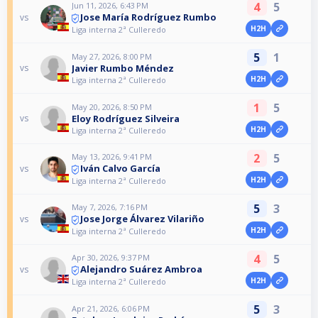
4
5
Jun 11, 2026, 6:43 PM
Jose María Rodríguez Rumbo
vs
H2H
Liga interna 2ª Culleredo
5
1
May 27, 2026, 8:00 PM
Javier Rumbo Méndez
vs
H2H
Liga interna 2ª Culleredo
1
5
May 20, 2026, 8:50 PM
Eloy Rodríguez Silveira
vs
H2H
Liga interna 2ª Culleredo
2
5
May 13, 2026, 9:41 PM
Iván Calvo García
vs
H2H
Liga interna 2ª Culleredo
5
3
May 7, 2026, 7:16 PM
Jose Jorge Álvarez Vilariño
vs
H2H
Liga interna 2ª Culleredo
4
5
Apr 30, 2026, 9:37 PM
Alejandro Suárez Ambroa
vs
H2H
Liga interna 2ª Culleredo
5
3
Apr 21, 2026, 6:06 PM