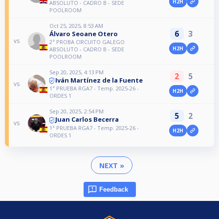
H2H
ABSOLUTO - CADRO B - SEDE
POOLROOM
Oct 25, 2025, 8:53 AM
6
3
Álvaro Seoane Otero
vs
2ª PROBA CIRCUITO GALEGO
H2H
ABSOLUTO - CADRO B - SEDE
POOLROOM
Sep 20, 2025, 4:13 PM
2
5
Iván Martínez de la Fuente
vs
1ª PRUEBA RGA7 - Temp. 2025-26 -
H2H
ORDES 1
Sep 20, 2025, 2:54 PM
5
2
Juan Carlos Becerra
vs
1ª PRUEBA RGA7 - Temp. 2025-26 -
H2H
ORDES 1
NEXT »
Feedback