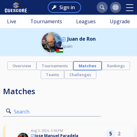
Sign in
Live
Tournaments
Leagues
Upgrade
Juan de Ron
Spain
Overview
Tournaments
Matches
Rankings
Teams
Challenges
Matches
Search
Aug 3, 2026, 5:56 PM
5
2
Jose Manuel Paradela