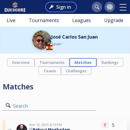
Sign in
Live
Tournaments
Leagues
Upgrade
José Carlos San Juan
Spain
Overview
Tournaments
Matches
Rankings
Teams
Challenges
Matches
Search
1
5
Nov 12, 2025, 8:13 PM
Behruz Moghadam
vs