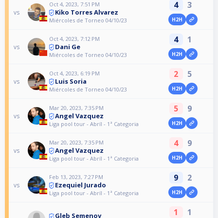
4
3
Oct 4, 2023, 7:51 PM
Kiko Torres Alvarez
vs
H2H
Miércoles de Torneo 04/10/23
4
1
Oct 4, 2023, 7:12 PM
Dani Ge
vs
H2H
Miércoles de Torneo 04/10/23
2
5
Oct 4, 2023, 6:19 PM
Luis Soria
vs
H2H
Miércoles de Torneo 04/10/23
5
9
Mar 20, 2023, 7:35 PM
Angel Vazquez
vs
H2H
Liga pool tour - Abríl - 1ª Categoria
4
9
Mar 20, 2023, 7:35 PM
Angel Vazquez
vs
H2H
Liga pool tour - Abríl - 1ª Categoria
9
2
Feb 13, 2023, 7:27 PM
Ezequiel Jurado
vs
H2H
Liga pool tour - Abríl - 1ª Categoria
1
1
Gleb Semenov