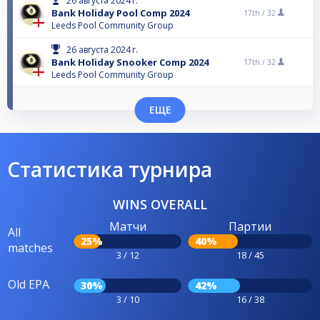
26 августа 2024 г.
Bank Holiday Pool Comp 2024
17th /
32
Leeds Pool Community Group
26 августа 2024 г.
Bank Holiday Snooker Comp 2024
17th /
32
Leeds Pool Community Group
ЕЩЕ
Статистика турнира
WINS OVERALL
Матчи
Партии
All
25%
40%
matches
3 / 12
18 / 45
Old EPA
30%
42%
3 / 10
16 / 38