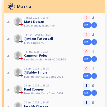
Матчи
2
4
7 июл. 2025 г., 20:54
Matt Dowan
vs
H2H
LCPL Monday Night Flyer
2
4
16 июн. 2025 г., 15:28
Adam Tattersall
vs
H2H
LPPL Singles KO
0
1
16 янв. 2025 г., 20:11
Cameron Foley
vs
H2H
Lara Brady Memorial KO 2024/25
0
1
26 авг. 2024 г., 19:37
Sabby Singh
vs
H2H
Bank Holiday Darts Comp 2024
1
0
26 авг. 2024 г., 18:29
Paul Cooney
vs
H2H
Bank Holiday Darts Comp 2024
1
0
26 авг. 2024 г., 14:40
Jack McCluskey
vs