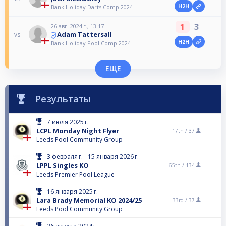
H2H
Bank Holiday Darts Comp 2024
1
3
26 авг. 2024 г., 13:17
Adam Tattersall
vs
H2H
Bank Holiday Pool Comp 2024
ЕЩЕ
Результаты
7 июля 2025 г.
LCPL Monday Night Flyer
17th /
37
Leeds Pool Community Group
3 февраля г. - 15 января 2026 г.
LPPL Singles KO
65th /
134
Leeds Premier Pool League
16 января 2025 г.
Lara Brady Memorial KO 2024/25
33rd /
37
Leeds Pool Community Group