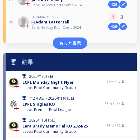
H2H
Bank Holiday Darts Comp 2024
1
3
2024/08/26 13:17
Adam Tattersall
vs
H2H
Bank Holiday Pool Comp 2024
もっと表示
結果
2025年7月7日
LCPL Monday Night Flyer
17th /
37
Leeds Pool Community Group
年2月3日 - 2026年1月15日
LPPL Singles KO
65th /
134
Leeds Premier Pool League
2025年1月16日
Lara Brady Memorial KO 2024/25
33rd /
37
Leeds Pool Community Group