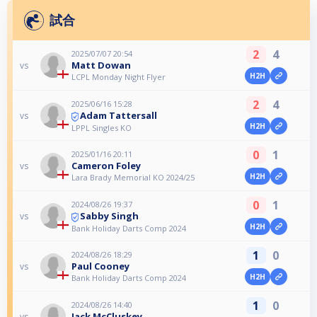
試合
2
4
2025/07/07 20:54
Matt Dowan
vs
H2H
LCPL Monday Night Flyer
2
4
2025/06/16 15:28
Adam Tattersall
vs
H2H
LPPL Singles KO
0
1
2025/01/16 20:11
Cameron Foley
vs
H2H
Lara Brady Memorial KO 2024/25
0
1
2024/08/26 19:37
Sabby Singh
vs
H2H
Bank Holiday Darts Comp 2024
1
0
2024/08/26 18:29
Paul Cooney
vs
H2H
Bank Holiday Darts Comp 2024
1
0
2024/08/26 14:40
Jack McCluskey
vs