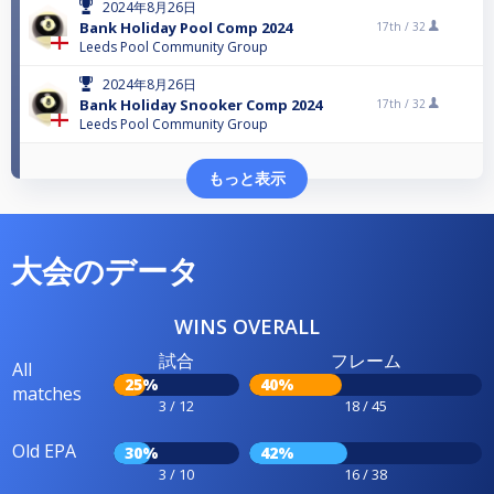
2024年8月26日
Bank Holiday Pool Comp 2024
17th /
32
Leeds Pool Community Group
2024年8月26日
Bank Holiday Snooker Comp 2024
17th /
32
Leeds Pool Community Group
もっと表示
大会のデータ
WINS OVERALL
試合
フレーム
All
25%
40%
matches
3 / 12
18 / 45
Old EPA
30%
42%
3 / 10
16 / 38