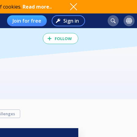
f cookies.
Read more..
Join for free
Sign in
FOLLOW
llenges