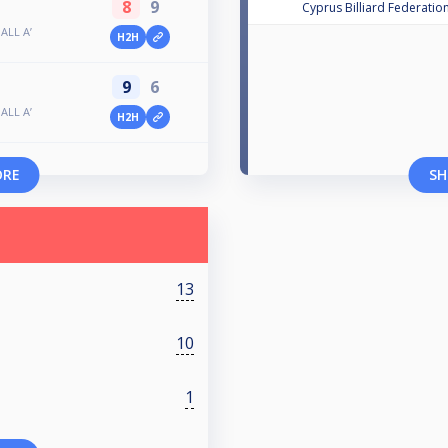
8
9
Cyprus Billiard Federatio
LL A’
H2H
9
6
LL A’
H2H
ORE
SH
13
10
1