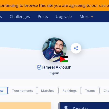
 continuing to browse this site you are agreeing to our use o
s
Challenges
Posts
Upgrade
More
Jameel Akroush
Cyprus
ew
Tournaments
Matches
Rankings
Teams
Cha
Results