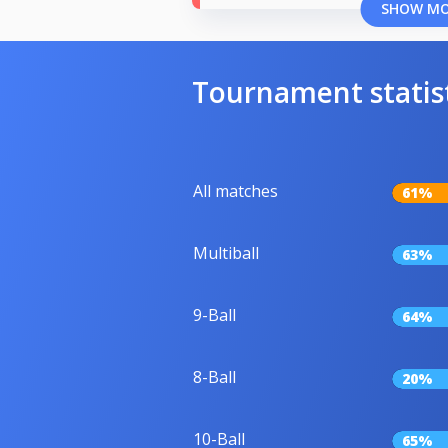
SHOW M
Tournament statis
All matches
61%
Multiball
63%
9-Ball
64%
8-Ball
20%
10-Ball
65%