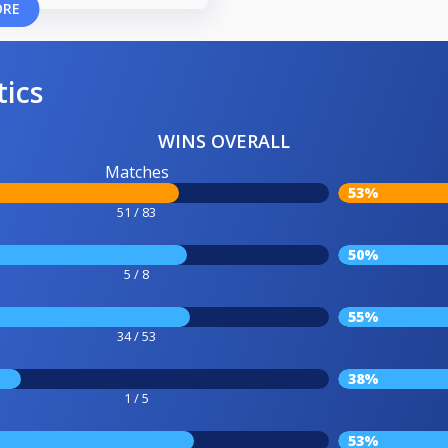
ORE
tics
WINS OVERALL
Matches
53%
51 / 83
50%
5 / 8
55%
34 / 53
38%
1 / 5
53%