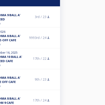
ΜΑ 9 BALL A’
3rd /
23
EED
n
2026
ΜΑ 8 BALL A’
9993rd /
24
E-OFF CAFE
n
ber 16, 2025
ΜΑ 10 BALL A’
17th /
22
EED CAFE
n
ΜΑ 9 BALL A’
9th /
23
E OFF CAFE
n
ΜΑ 8 BALL A’
17th /
24
M 9 CAFE