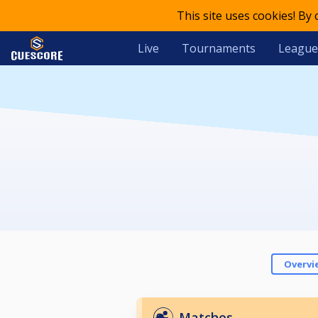
This site uses cookies! By
Live
Tournaments
League
Overvi
Matches