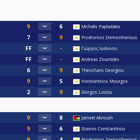
Michalis Papladakis
Prodromos Demosthenous
Γιώργος Ιωάννου
Andreas Zoumides
Theocharis Georgiou
Konstantinos Mourgos
Giorgos Loizou
Jameel Akroush
Stavros Constantinou
Prodromos Demosthenous