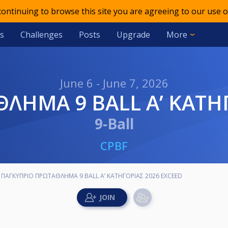
 continuing to browse this site you are agreeing to our use o
s
Challenges
Posts
Upgrade
More
June 6 - June 7, 2026
ΘΛΗΜΑ 9 BALL A’ ΚΑΤΗ
9-Ball
CPBF
ΠΑΓΚΥΠΡΙΟ ΠΡΩΤΑΘΛΗΜΑ 9 BALL A’ ΚΑΤΗΓΟΡΙΑΣ 2026 EXCEED