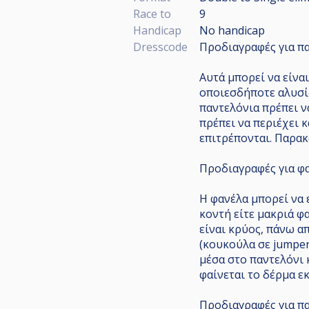
Race to
9
Handicap
No handicap
Dresscode
Προδιαγραφές για πα
Αυτά μπορεί να είνα
οποιεσδήποτε αλυσίδ
παντελόνια πρέπει ν
πρέπει να περιέχει 
επιτρέπονται. Παρακ
Προδιαγραφές για φα
Η φανέλα μπορεί να 
κοντή είτε μακριά φ
είναι κρύος, πάνω α
(κουκούλα σε jumper/
μέσα στο παντελόνι κ
φαίνεται το δέρμα ε
Προδιαγραφές για π