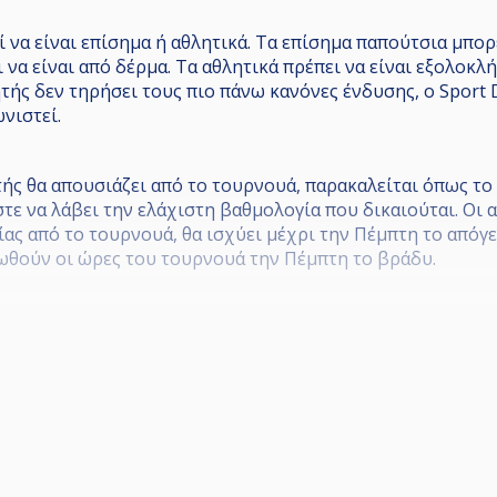
 να είναι επίσημα ή αθλητικά. Τα επίσημα παπούτσια μπορ
 να είναι από δέρμα. Τα αθλητικά πρέπει να είναι εξολοκ
ής δεν τηρήσει τους πιο πάνω κανόνες ένδυσης, ο Sport D
νιστεί.
ής θα απουσιάζει από το τουρνουά, παρακαλείται όπως το
ε να λάβει την ελάχιστη βαθμολογία που δικαιούται. Οι α
ας από το τουρνουά, θα ισχύει μέχρι την Πέμπτη το απόγευ
ωθούν οι ώρες του τουρνουά την Πέμπτη το βράδυ.
pousia
ΤΕΣ ΜΑΣ ΝΑ ΕΧΟΥΝ ΜΑΖΙ ΤΟΥΣ ΤΟ ΔΕΛΤΙΟ ΥΓΕΙΑΣ ΤΟΥΣ
Ι ΜΕΡΟΣ ΕΑΝ ΔΕΝ ΠΑΡΟΥΣΙΑΣΕΙ ΤΟ ΔΕΛΤΙΟ ΤΟΥ ΣΤΟΝ SP