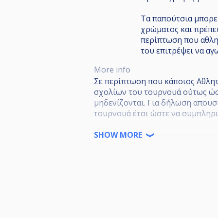
Τα παπούτσια μπορεί
χρώματος και πρέπει
περίπτωση που αθλητ
του επιτρέψει να αγω
More info
Σε περίπτωση που κάποιος Αθλητ
σχολίων του τουρνουά ούτως ώστ
μηδενίζονται. Για δήλωση απουσί
τουρνουά έτσι ώστε να συμπληρ
Παράδειγμα: Andreas Andreou - A
SHOW MORE
ΠΑΡΑΚΑΛΟΥΜΕ ΟΛΟΥΣ ΤΟΥΣ ΑΘΛΗ
ΔΕΝ ΘΑ ΜΠΟΡΕΙ ΚΑΝΕΙΣ ΝΑ ΛΑΒΕ