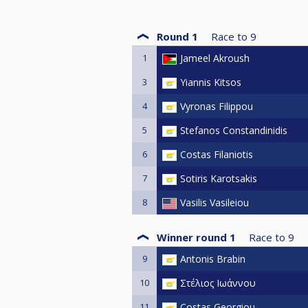
Round 1
Race to
9
1
Jameel Akroush
3
Yiannis Kitsos
4
Vyronas Filippou
5
Stefanos Constandinidis
6
Costas Filaniotis
7
Sotiris Karotsakis
8
Vasilis Vasileiou
Winner round 1
Race to
9
9
Antonis Brabin
10
Στέλιος Ιωάννου
11
Costas Georgiou