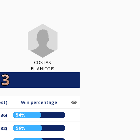
COSTAS
FILANIOTIS
st)
Win percentage
54%
/36)
56%
/32)