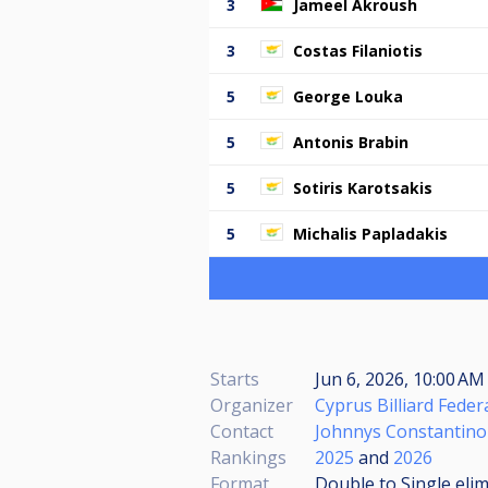
3
Jameel Akroush
3
Costas Filaniotis
5
George Louka
5
Antonis Brabin
5
Sotiris Karotsakis
5
Michalis Papladakis
Starts
Jun 6, 2026, 10:00 A
Organizer
Cyprus Billiard Feder
Contact
Johnnys Constantin
Rankings
2025
and
2026
Format
Double to Single eli