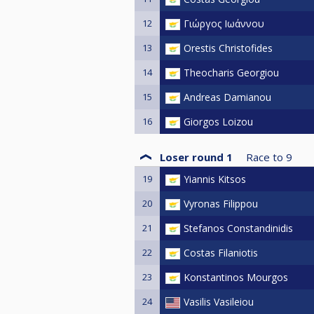
12
Γιώργος Ιωάννου
13
Orestis Christofides
14
Theocharis Georgiou
15
Andreas Damianou
16
Giorgos Loizou
Loser round 1
Race to
9
19
Yiannis Kitsos
20
Vyronas Filippou
21
Stefanos Constandinidis
22
Costas Filaniotis
23
Konstantinos Mourgos
24
Vasilis Vasileiou