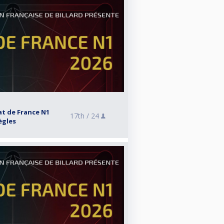
t de France N1
17th /
24
Bègles