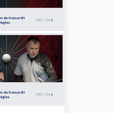
t de France N1
13th /
24
 Bègles
t de France N1
13th /
24
Bègles