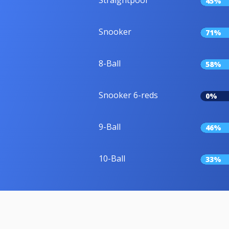
Straightpool
45%
Snooker
71%
8-Ball
58%
Snooker 6-reds
0%
9-Ball
46%
10-Ball
33%