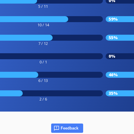
0%
5 / 11
59%
10 / 14
55%
7 / 12
0%
0 / 1
46%
6 / 13
35%
2 / 6
Feedback