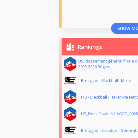
SHOW M
Rankings
US_classement général finale 
2025-2026 Bègles
Bretagne - Blackball - Mixte
FFB - Blackball - TN - Mixte Nati
US_Demi Finale N1 NORD_2025
Bretagne - Snooker - General 