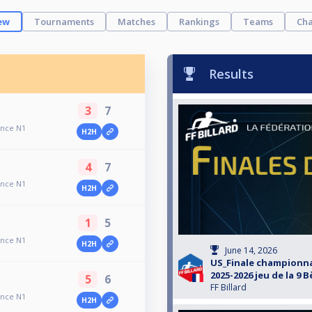
ew
Tournaments
Matches
Rankings
Teams
Cha
Results
3
7
ance N1
H2H
4
7
ance N1
H2H
1
5
ance N1
H2H
June 14, 2026
US_Finale championna
2025-2026 jeu de la 9 
5
6
FF Billard
ance N1
H2H