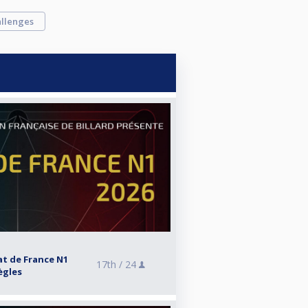
llenges
t de France N1
17th /
24
Bègles