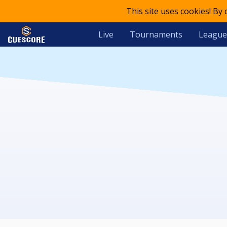
This site uses cookies! By
Live
Tournaments
League