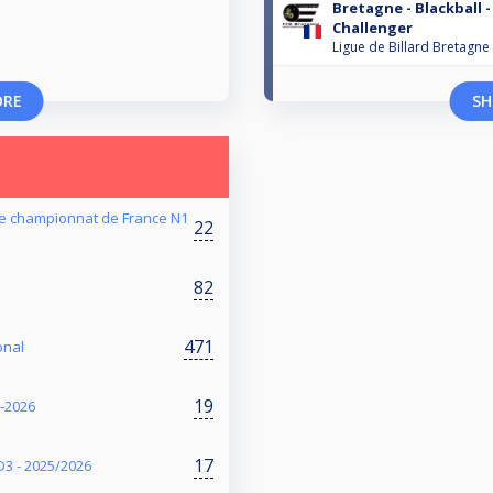
Bretagne - Blackball -
Challenger
Ligue de Billard Bretagne
ORE
SH
de championnat de France N1
22
82
471
onal
19
-2026
17
D3 - 2025/2026