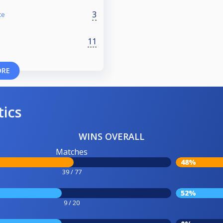
3
te
11
ORE
tics
WINS OVERALL
Matches
48%
39 / 77
52%
9 / 20