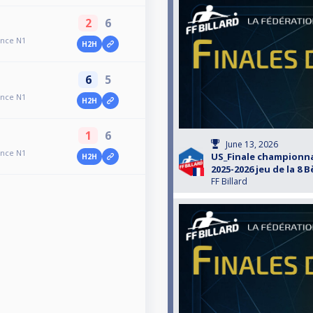
2
6
ance N1
H2H
6
5
ance N1
H2H
1
6
June 13, 2026
ance N1
US_Finale championna
H2H
2025-2026 jeu de la 8 
FF Billard