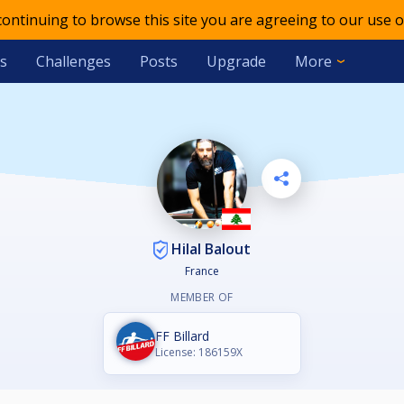
 continuing to browse this site you are agreeing to our use o
s
Challenges
Posts
Upgrade
More
Hilal Balout
France
MEMBER OF
FF Billard
License: 186159X