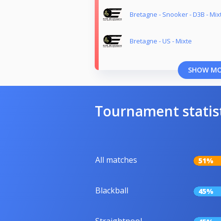
Bretagne - Snooker - D3B - Mix
Bretagne - US - Mixte
SHOW M
Tournament statis
All matches
51%
Blackball
45%