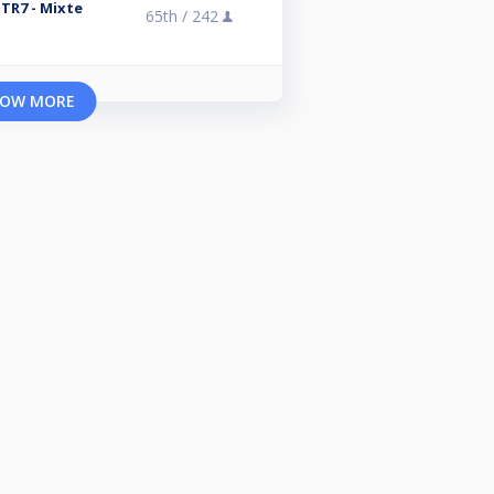
 TR7 - Mixte
65th /
242
OW MORE