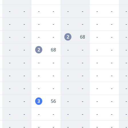
-
-
-
-
-
-
-
-
-
-
-
-
-
-
-
-
-
-
-
-
-
-
2
68
-
-
-
-
-
2
68
-
-
-
-
-
-
-
-
-
-
-
-
-
-
-
-
-
-
-
-
-
-
-
-
-
-
-
-
-
-
-
-
-
-
3
56
-
-
-
-
-
-
-
-
-
-
-
-
-
-
-
-
-
-
-
-
-
-
-