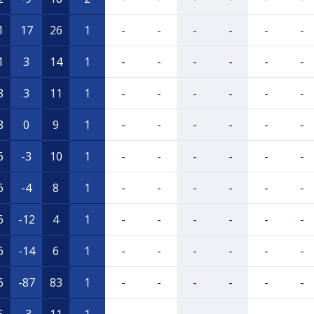
1
17
26
1
-
-
-
-
-
-
1
3
14
1
-
-
-
-
-
-
8
3
11
1
-
-
-
-
-
-
8
0
9
1
-
-
-
-
-
-
6
-3
10
1
-
-
-
-
-
-
6
-4
8
1
-
-
-
-
-
-
6
-12
4
1
-
-
-
-
-
-
6
-14
6
1
-
-
-
-
-
-
6
-87
83
1
-
-
-
-
-
-