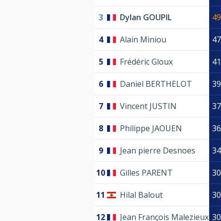
3
Dylan GOUPIL
49
4
Alain Miniou
47
5
Frédéric Gloux
41
6
Daniel BERTHELOT
39
7
Vincent JUSTIN
37
8
Philippe JAOUEN
36
9
Jean pierre Desnoes
34
10
Gilles PARENT
30
11
Hilal Balout
30
12
Jean François Malezieux
30