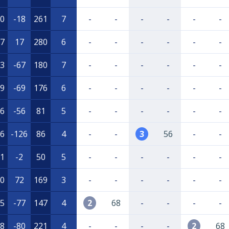
0
-18
261
7
-
-
-
-
-
-
7
17
280
6
-
-
-
-
-
-
3
-67
180
7
-
-
-
-
-
-
9
-69
176
6
-
-
-
-
-
-
6
-56
81
5
-
-
-
-
-
-
6
-126
86
4
-
-
3
56
-
-
1
-2
50
5
-
-
-
-
-
-
0
72
169
3
-
-
-
-
-
-
5
-77
147
4
2
68
-
-
-
-
8
-80
221
4
-
-
-
-
2
68