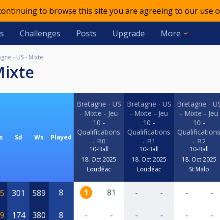
 continuing to browse this site you are agreeing to our use o
s
Challenges
Posts
Upgrade
More
gne - US - Mixte
Mixte
Bretagne - US
Bretagne - US
Bretagne - U
- Mixte - Jeu
- Mixte - Jeu
- Mixte - Jeu
10 -
10 -
10 -
Qualifications
Qualifications
Qualification
s
Sd
Ws
Played
- B0
- B1
- B2
10-Ball
10-Ball
10-Ball
18. Oct 2025
18. Oct 2025
18. Oct 2025
Loudéac
Loudéac
St Malo
8
1
81
-
-
-
-
5
301
589
9
174
380
8
-
-
-
-
-
-