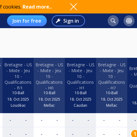
f cookies.
Read more..
Join for free
Sign in
S
Bretagne - US
Bretagne - US
Bretagne - US
Bretagne - US
Bre
- Mixte - Jeu
- Mixte - Jeu
- Mixte - Jeu
- Mixte - Jeu
- M
10 -
10 -
10 -
10 -
s
Qualifications
Qualifications
Qualifications
Qualifications
Qua
- B3
- H0
- H1
- H2
10-Ball
10-Ball
10-Ball
10-Ball
18. Oct 2025
18. Oct 2025
18. Oct 2025
18. Oct 2025
18
Loudéac
Mellac
Caudan
Mellac
-
-
-
-
-
-
-
-
-
-
-
-
-
-
-
-
-
1