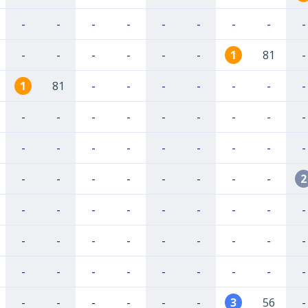
-
-
-
-
-
-
-
-
-
-
-
-
-
-
-
1
81
-
1
81
-
-
-
-
-
-
-
-
-
-
-
-
-
-
-
-
-
-
-
-
-
-
-
-
-
-
-
-
-
-
-
-
-
2
-
-
-
-
-
-
-
-
-
-
-
-
-
-
-
-
-
-
-
-
-
-
-
-
-
-
-
-
-
-
-
-
-
3
56
-