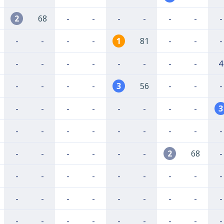
2
68
-
-
-
-
-
-
-
-
-
-
-
1
81
-
-
-
-
-
-
-
-
-
-
-
4
-
-
-
-
3
56
-
-
-
-
-
-
-
-
-
-
-
3
-
-
-
-
-
-
-
-
-
-
-
-
-
-
-
2
68
-
-
-
-
-
-
-
-
-
-
-
-
-
-
-
-
-
-
-
-
-
-
-
-
-
-
-
-