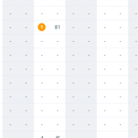
-
-
-
-
-
-
-
-
-
-
-
1
81
-
-
-
-
-
-
-
-
-
-
-
-
-
-
-
-
-
-
-
-
-
-
-
-
-
-
-
-
-
-
-
-
-
-
-
-
-
-
-
-
-
-
-
-
-
-
-
-
-
-
-
-
-
-
-
-
-
-
-
-
-
-
-
-
-
-
-
-