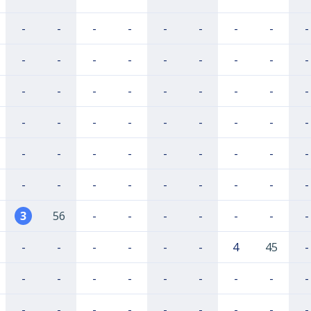
-
-
-
-
-
-
-
-
-
-
-
-
-
-
-
-
-
-
-
-
-
-
-
-
-
-
-
-
-
-
-
-
-
-
-
-
-
-
-
-
-
-
-
-
-
-
-
-
-
-
-
-
-
-
3
56
-
-
-
-
-
-
-
-
-
-
-
-
-
4
45
-
-
-
-
-
-
-
-
-
-
-
-
-
-
-
-
-
-
-