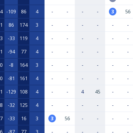
4
-109
86
4
-
-
-
-
3
56
1
86
174
3
-
-
-
-
-
-
3
-33
119
4
-
-
-
-
-
-
1
-94
77
4
-
-
-
-
-
-
0
-8
164
3
-
-
-
-
-
-
0
-81
161
4
-
-
-
-
-
-
1
-129
108
4
-
-
4
45
-
-
8
-32
125
4
-
-
-
-
-
-
7
-33
16
3
3
56
-
-
-
-
6
-87
77
3
-
-
-
-
-
-