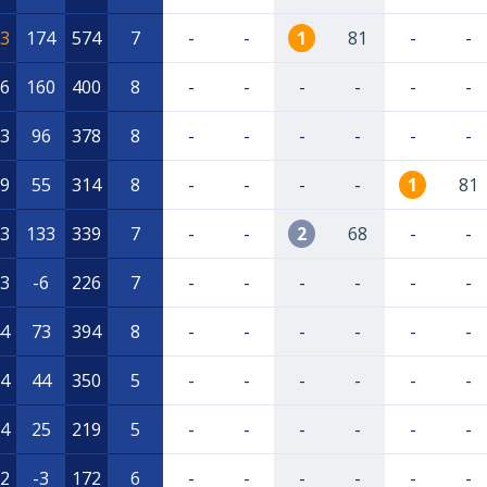
3
174
574
7
-
-
1
81
-
-
6
160
400
8
-
-
-
-
-
-
3
96
378
8
-
-
-
-
-
-
9
55
314
8
-
-
-
-
1
81
3
133
339
7
-
-
2
68
-
-
3
-6
226
7
-
-
-
-
-
-
4
73
394
8
-
-
-
-
-
-
4
44
350
5
-
-
-
-
-
-
4
25
219
5
-
-
-
-
-
-
2
-3
172
6
-
-
-
-
-
-