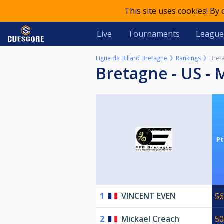
This site uses cookies! By
Live
Tournaments
League
Ligue de Billard Bretagne
Rankings
Breta
Bretagne - US - 
Pt
1
VINCENT EVEN
56
2
Mickael Creach
50