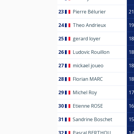
23
Pierre Bélurier
21
24
Theo Andrieux
19
25
gerard loyer
18
26
Ludovic Rouillon
18
27
mickael joueo
18
28
Florian MARC
18
29
Michel Roy
17
30
Etienne ROSE
16
31
Sandrine Boschet
15
32
Pascal BERTHOU
14