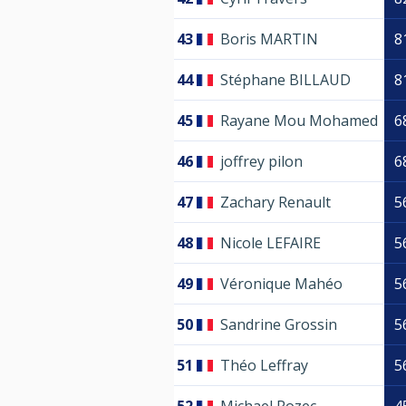
43
Boris MARTIN
8
44
Stéphane BILLAUD
8
45
Rayane Mou Mohamed
6
46
joffrey pilon
6
47
Zachary Renault
5
48
Nicole LEFAIRE
5
49
Véronique Mahéo
5
50
Sandrine Grossin
5
51
Théo Leffray
5