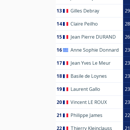
13
Gilles Debray
29
14
Claire Peilho
28
15
Jean Pierre DURAND
26
16
Anne Sophie Donnard
23
17
Jean Yves Le Meur
23
18
Basile de Loynes
23
19
Laurent Gallo
23
20
Vincent LE ROUX
23
21
Philippe James
22
22
Thierry Kleinclauss
21