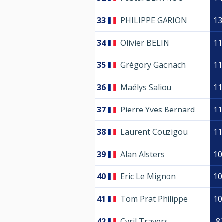
33
PHILIPPE GARION
13
34
Olivier BELIN
11
35
Grégory Gaonach
11
36
Maélys Saliou
11
37
Pierre Yves Bernard
11
38
Laurent Couzigou
11
39
Alan Alsters
10
40
Eric Le Mignon
10
41
Tom Prat Philippe
10
42
Cyril Travers
8