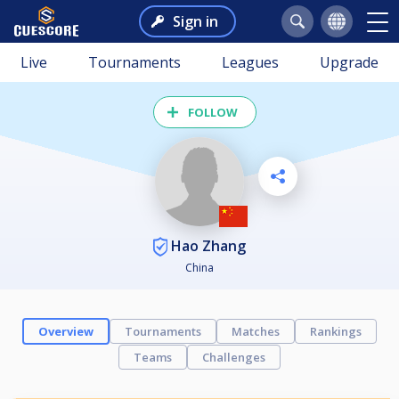
Sign in
Live
Tournaments
Leagues
Upgrade
FOLLOW
Hao Zhang
China
Overview
Tournaments
Matches
Rankings
Teams
Challenges