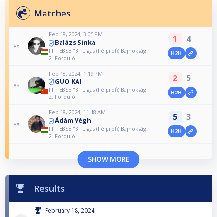
Matches
Feb 18, 2024, 3:05 PM
1
4
Balázs Sinka
vs
III. FEBSE "B" Ligás (Félprofi) Bajnokság
H2H
2. Forduló
Feb 18, 2024, 1:19 PM
2
5
GUO KAI
vs
III. FEBSE "B" Ligás (Félprofi) Bajnokság
H2H
2. Forduló
Feb 18, 2024, 11:18 AM
5
3
Ádám Végh
vs
III. FEBSE "B" Ligás (Félprofi) Bajnokság
H2H
2. Forduló
SHOW MORE
Results
February 18, 2024