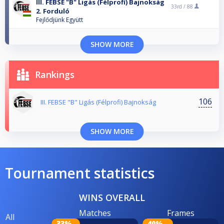
III. FEBSE "B" Ligás (Félprofi) Bajnokság
33rd /
88
2. Forduló
Fejlődjünk Együtt
SHOW MORE
Rankings
106
III. FEBSE "B" Ligás (Félprofi) Bajnokság
SHOW MORE
Tournament statistics
WINS OVERALL
Matches
Frames
All
33%
40%