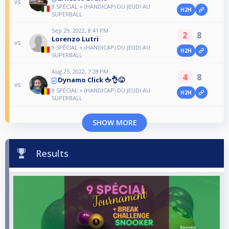
vs
9 SPÉCIAL + (HANDICAP) DU JEUDI AU
H2H
SUPERBALL
Sep 29, 2022, 8:41 PM
2
8
Lorenzo Lutri
vs
9 SPÉCIAL + (HANDICAP) DU JEUDI AU
H2H
SUPERBALL
Aug 25, 2022, 7:28 PM
4
8
Dynamo Click 🖕👌😜
vs
9 SPÉCIAL + (HANDICAP) DU JEUDI AU
H2H
SUPERBALL
SHOW MORE
Results