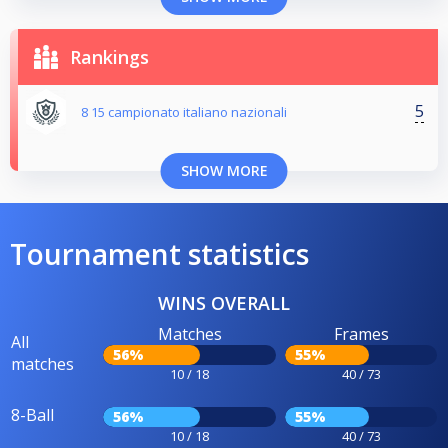
Rankings
5
8 15 campionato italiano nazionali
SHOW MORE
Tournament statistics
WINS OVERALL
Matches
Frames
All
56%
55%
matches
10 / 18
40 / 73
8-Ball
56%
55%
10 / 18
40 / 73