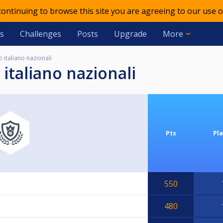
 continuing to browse this site you are agreeing to our use o
s
Challenges
Posts
Upgrade
More
 italiano nazionali
 italiano nazionali
Pts
Pl
550
480