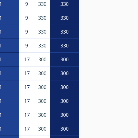
1
9
330
330
1
9
330
330
1
9
330
330
1
9
330
330
1
17
300
300
1
17
300
300
1
17
300
300
1
17
300
300
1
17
300
300
1
17
300
300