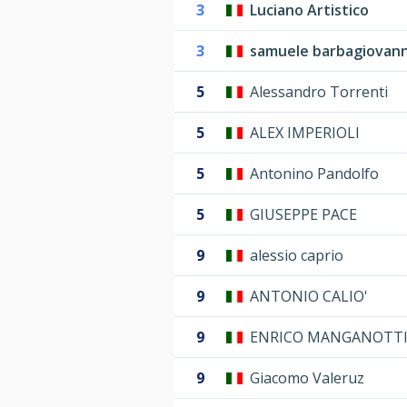
3
Luciano Artistico
3
samuele barbagiovann
5
Alessandro Torrenti
5
ALEX IMPERIOLI
5
Antonino Pandolfo
5
GIUSEPPE PACE
9
alessio caprio
9
ANTONIO CALIO'
9
ENRICO MANGANOTT
9
Giacomo Valeruz