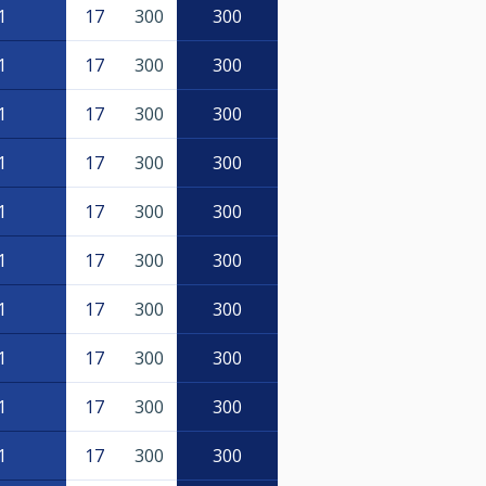
1
17
300
300
1
17
300
300
1
17
300
300
1
17
300
300
1
17
300
300
1
17
300
300
1
17
300
300
1
17
300
300
1
17
300
300
1
17
300
300