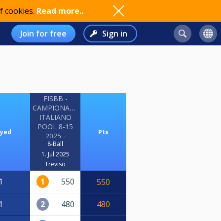
f cookies.
Read more..
Join for free
Sign in
FISBB -
CAMPIONATO
ITALIANO
POOL 8-15
ayed
Pts
2025 -
8-Ball
NAZIONALI
1. Jul 2025
Treviso
1
1
550
550
1
2
480
480