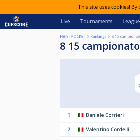
This site uses cookies! By
Live
Tournaments
League
FIBIS - POCKET
Rankings
8 15 campionato
8 15 campionato
1
Daniele Corrieri
2
Valentino Cordelli