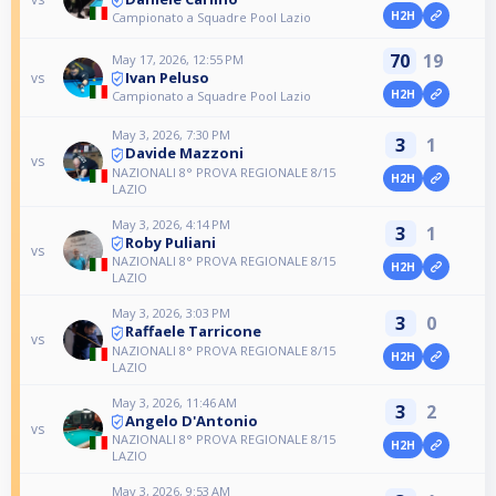
H2H
Campionato a Squadre Pool Lazio
70
19
May 17, 2026, 12:55 PM
Ivan Peluso
vs
H2H
Campionato a Squadre Pool Lazio
May 3, 2026, 7:30 PM
3
1
Davide Mazzoni
vs
NAZIONALI 8° PROVA REGIONALE 8/15
H2H
LAZIO
May 3, 2026, 4:14 PM
3
1
Roby Puliani
vs
NAZIONALI 8° PROVA REGIONALE 8/15
H2H
LAZIO
May 3, 2026, 3:03 PM
3
0
Raffaele Tarricone
vs
NAZIONALI 8° PROVA REGIONALE 8/15
H2H
LAZIO
May 3, 2026, 11:46 AM
3
2
Angelo D'Antonio
vs
NAZIONALI 8° PROVA REGIONALE 8/15
H2H
LAZIO
May 3, 2026, 9:53 AM