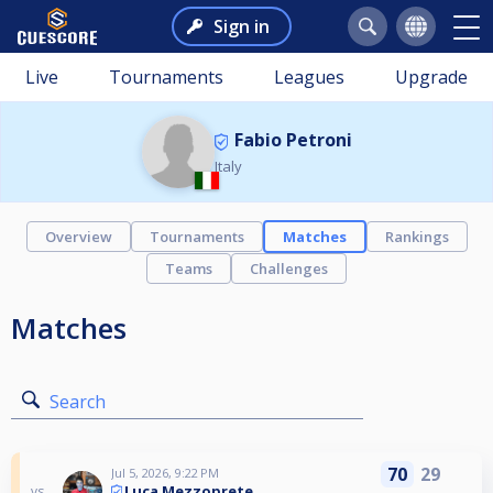
Sign in
Live
Tournaments
Leagues
Upgrade
Fabio Petroni
Italy
Overview
Tournaments
Matches
Rankings
Teams
Challenges
Matches
Search
70
29
Jul 5, 2026, 9:22 PM
Luca Mezzoprete
vs