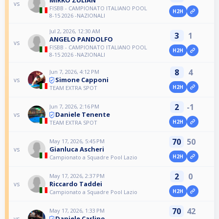
MIRKO ZULIAN
vs
FISBB - CAMPIONATO ITALIANO POOL
H2H
8-15 2026 -NAZIONALI
Jul 2, 2026, 12:30 AM
3
1
ANGELO PANDOLFO
vs
FISBB - CAMPIONATO ITALIANO POOL
H2H
8-15 2026 -NAZIONALI
8
4
Jun 7, 2026, 4:12 PM
Simone Capponi
vs
H2H
TEAM EXTRA SPOT
2
-1
Jun 7, 2026, 2:16 PM
Daniele Tenente
vs
H2H
TEAM EXTRA SPOT
70
50
May 17, 2026, 5:45 PM
Gianluca Ascheri
vs
H2H
Campionato a Squadre Pool Lazio
2
0
May 17, 2026, 2:37 PM
Riccardo Taddei
vs
H2H
Campionato a Squadre Pool Lazio
70
42
May 17, 2026, 1:33 PM
Daniele Carlino
vs