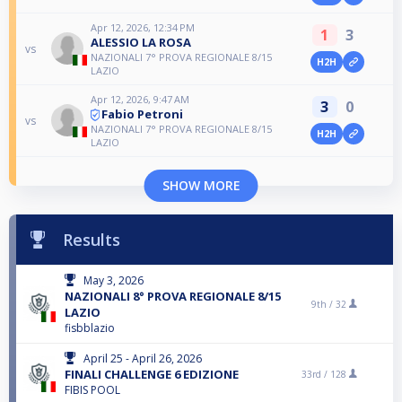
Apr 12, 2026, 12:34 PM
1
3
ALESSIO LA ROSA
vs
NAZIONALI 7° PROVA REGIONALE 8/15
H2H
LAZIO
Apr 12, 2026, 9:47 AM
3
0
Fabio Petroni
vs
NAZIONALI 7° PROVA REGIONALE 8/15
H2H
LAZIO
SHOW MORE
Results
May 3, 2026
NAZIONALI 8° PROVA REGIONALE 8/15
9th /
32
LAZIO
fisbblazio
April 25 - April 26, 2026
FINALI CHALLENGE 6 EDIZIONE
33rd /
128
FIBIS POOL