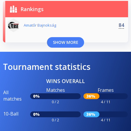
Rankings
84
Amatőr Bajnokság
SHOW MORE
Tournament statistics
WINS OVERALL
Matches
Frames
All
0%
36%
matches
0 / 2
4 / 11
10-Ball
0%
36%
0 / 2
4 / 11