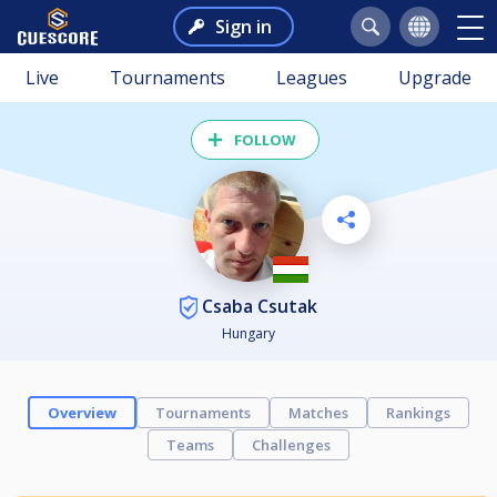
Sign in
Live
Tournaments
Leagues
Upgrade
FOLLOW
Csaba Csutak
Hungary
Overview
Tournaments
Matches
Rankings
Teams
Challenges