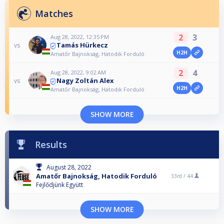
Matches
2
3
Aug 28, 2022, 12:35 PM
Tamás Hürkecz
vs
H2H
Amatőr Bajnokság, Hatodik Forduló
2
4
Aug 28, 2022, 9:02 AM
Nagy Zoltán Alex
vs
H2H
Amatőr Bajnokság, Hatodik Forduló
SHOW MORE
Results
August 28, 2022
Amatőr Bajnokság, Hatodik Forduló
33rd /
44
Fejlődjünk Együtt
SHOW MORE