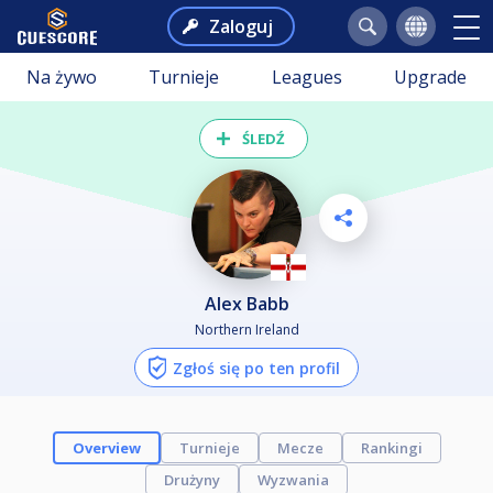
Zaloguj
Na żywo
Turnieje
Leagues
Upgrade
ŚLEDŹ
Alex Babb
Northern Ireland
Zgłoś się po ten profil
Overview
Turnieje
Mecze
Rankingi
Drużyny
Wyzwania