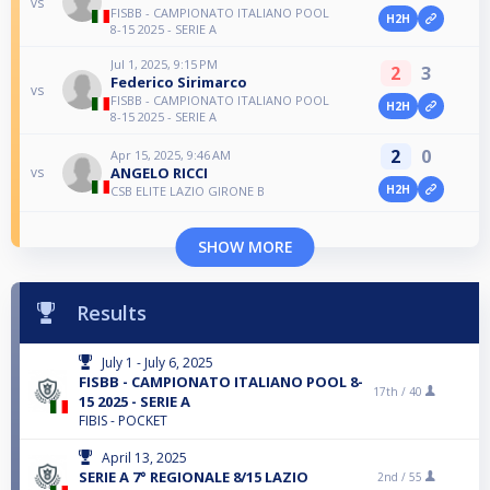
vs
FISBB - CAMPIONATO ITALIANO POOL
H2H
8-15 2025 - SERIE A
Jul 1, 2025, 9:15 PM
2
3
Federico Sirimarco
vs
FISBB - CAMPIONATO ITALIANO POOL
H2H
8-15 2025 - SERIE A
2
0
Apr 15, 2025, 9:46 AM
ANGELO RICCI
vs
H2H
CSB ELITE LAZIO GIRONE B
SHOW MORE
Results
July 1 - July 6, 2025
FISBB - CAMPIONATO ITALIANO POOL 8-
17th /
40
15 2025 - SERIE A
FIBIS - POCKET
April 13, 2025
SERIE A 7° REGIONALE 8/15 LAZIO
2nd /
55