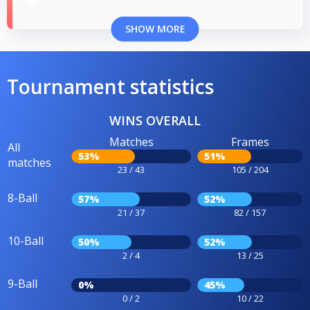
SHOW MORE
Tournament statistics
WINS OVERALL
Matches
Frames
All
53%
51%
matches
23 / 43
105 / 204
8-Ball
57%
52%
21 / 37
82 / 157
10-Ball
50%
52%
2 / 4
13 / 25
9-Ball
0%
45%
0 / 2
10 / 22