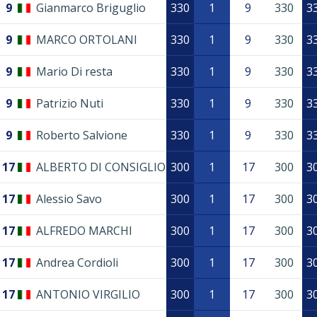
9
Gianmarco Briguglio
330
1
9
330
3
9
MARCO ORTOLANI
330
1
9
330
3
9
Mario Di resta
330
1
9
330
3
9
Patrizio Nuti
330
1
9
330
3
9
Roberto Salvione
330
1
9
330
3
17
ALBERTO DI CONSIGLIO
300
1
17
300
3
17
Alessio Savo
300
1
17
300
3
17
ALFREDO MARCHI
300
1
17
300
3
17
Andrea Cordioli
300
1
17
300
3
17
ANTONIO VIRGILIO
300
1
17
300
3