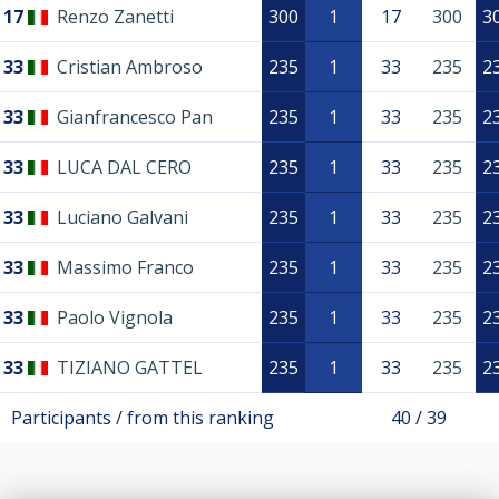
17
Renzo Zanetti
300
1
17
300
3
33
Cristian Ambroso
235
1
33
235
2
33
Gianfrancesco Pan
235
1
33
235
2
33
LUCA DAL CERO
235
1
33
235
2
33
Luciano Galvani
235
1
33
235
2
33
Massimo Franco
235
1
33
235
2
33
Paolo Vignola
235
1
33
235
2
33
TIZIANO GATTEL
235
1
33
235
2
Participants / from this ranking
40 / 39