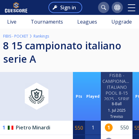
Sign in
Live
Tournaments
Leagues
Upgrade
FIBIS - POCKET
Rankings
8 15 campionato italiano
serie A
FISBB -
CAMPIONATO
ITALIANO
POOL 8-15
Pts
Played
P
2025 - SERIE
8-Ball
A
1. Jul 2025
Treviso
1
Pietro Minardi
1
1
550
550
5