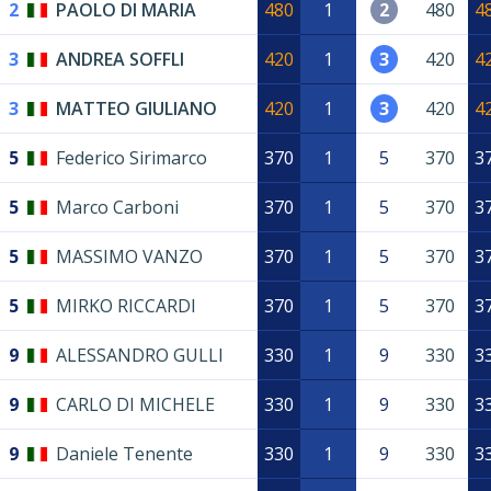
2
PAOLO DI MARIA
480
1
2
480
4
3
ANDREA SOFFLI
420
1
3
420
4
3
MATTEO GIULIANO
420
1
3
420
4
5
Federico Sirimarco
370
1
5
370
3
5
Marco Carboni
370
1
5
370
3
5
MASSIMO VANZO
370
1
5
370
3
5
MIRKO RICCARDI
370
1
5
370
3
9
ALESSANDRO GULLI
330
1
9
330
3
9
CARLO DI MICHELE
330
1
9
330
3
9
Daniele Tenente
330
1
9
330
3