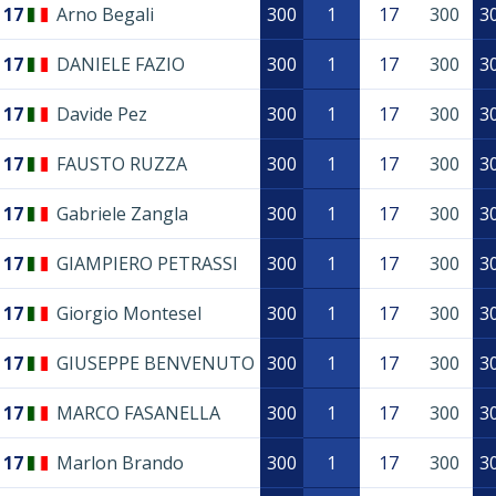
17
Arno Begali
300
1
17
300
3
17
DANIELE FAZIO
300
1
17
300
3
17
Davide Pez
300
1
17
300
3
17
FAUSTO RUZZA
300
1
17
300
3
17
Gabriele Zangla
300
1
17
300
3
17
GIAMPIERO PETRASSI
300
1
17
300
3
17
Giorgio Montesel
300
1
17
300
3
17
GIUSEPPE BENVENUTO
300
1
17
300
3
17
MARCO FASANELLA
300
1
17
300
3
17
Marlon Brando
300
1
17
300
3