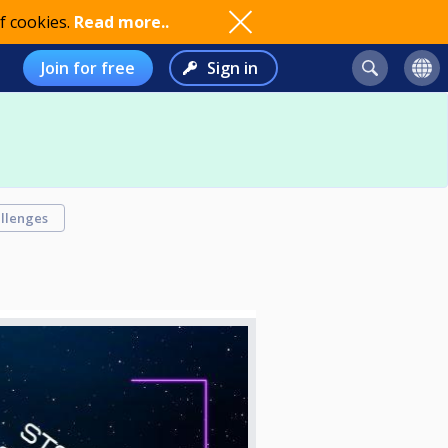
f cookies.
Read more..
Join for free
Sign in
llenges