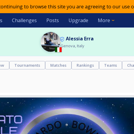
 continuing to browse this site you are agreeing to our use o
s
Challenges
Posts
Upgrade
More
Alessia Erra
Genova, Italy
ew
Tournaments
Matches
Rankings
Teams
Cha