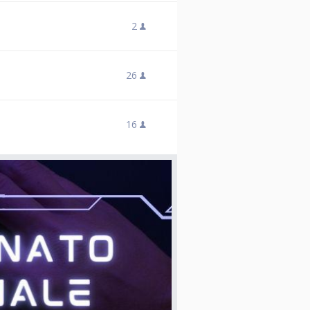
2
26
16