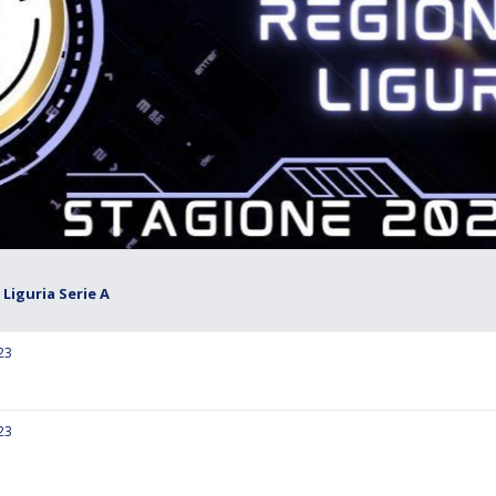
Liguria Serie A
23
23