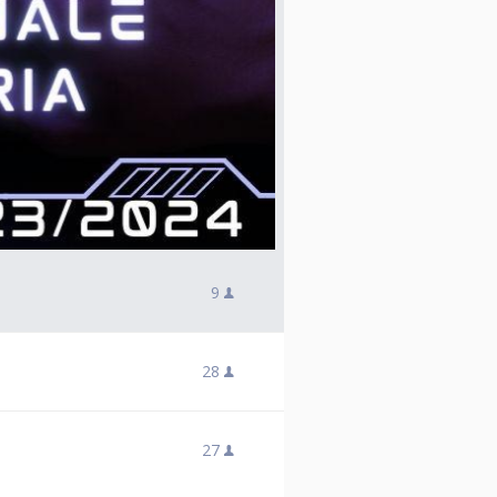
9
28
27