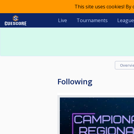
This site uses cookies! By
Live
Tournaments
League
Overvi
Following