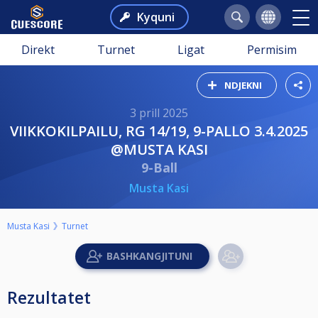
Kyquni
Direkt
Turnet
Ligat
Permisim
NDJEKNI
3 prill 2025
VIIKKOKILPAILU, RG 14/19, 9-PALLO 3.4.2025
@MUSTA KASI
9-Ball
Musta Kasi
Musta Kasi
Turnet
Rezultatet