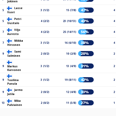
Jokinen
Lasse
47%
5
3 (1/2)
15 (7/8)
4
Vuori
Petri
43%
5
4 (2/2)
23 (10/13)
4
Uusitalo
Viljo
56%
7
4 (2/2)
25 (14/11)
4
Auresto
Miikka
38%
7
3 (1/2)
16 (6/10)
4
Hirvonen
Sami
20%
9
2 (0/2)
10 (2/8)
2
Salminen
31%
9
3 (1/2)
13 (4/9)
2
Markus
Karvonen
42%
9
3 (1/2)
19 (8/11)
2
Tuuliina
Panula
Jarmo
33%
9
2 (0/2)
12 (4/8)
2
Jutila
Mika
27%
13
2 (0/2)
11 (3/8)
1
Palviainen