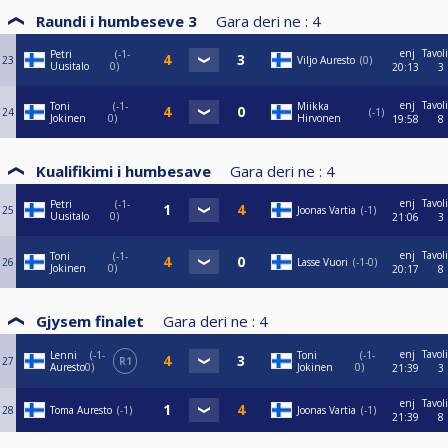
Raundi i humbeseve 3
Gara deri ne :
4
enj
Tavol
Petri
-1-
23
Viljo Auresto
0
Uusitalo
0
20:13
3
enj
Tavol
Toni
-1-
Miikka
24
-1
Jokinen
0
Hirvonen
19:58
8
Kualifikimi i humbesave
Gara deri ne :
4
enj
Tavol
Petri
-1-
25
Joonas Vartia
-1
Uusitalo
0
21:06
3
enj
Tavol
Toni
-1-
26
Lasse Vuori
-1-0
Jokinen
0
20:17
8
Gjysem finalet
Gara deri ne :
4
enj
Tavol
Lenni
-1-
Toni
-1-
27
R1
Auresto
0
Jokinen
0
21:39
3
enj
Tavol
28
Toma Auresto
-1
Joonas Vartia
-1
21:39
8