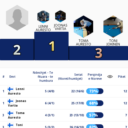
JOONAS
LENNI
VARTIA
AURESTO
TOMA
TONI
AURESTO
JOKINEN
Ndeshjet - Te
Seriat
Perqindja
#
Emri
fituara - te
Piket
(fitoret/humbjet)
e fitoreve
humbura
Lenni
73%
1
5 (4/0)
22 (16/6)
12
Auresto
Joonas
68%
1
6 (4/1)
25 (17/8)
12
Vartia
Toma
57%
3
4 (3/1)
23 (13/10)
7
Auresto
Toni
62%
3
5 (3/2)
26 (16/10)
7