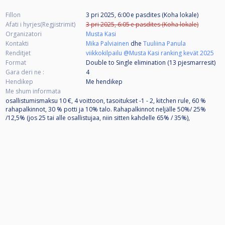
Fillon
3 pri 2025, 6:00 e pasdites (Koha lokale)
Afati i hyrjes(Regjistrimit)
3 pri 2025, 6:05 e pasdites (Koha lokale)
Organizatori
Musta Kasi
Kontakti
Mika Palviainen
dhe
Tuuliina Panula
Renditjet
viikkokilpailu @Musta Kasi ranking kevät 2025
Format
Double to Single elimination (13
pjesmarresit
)
Gara deri ne :
4
Hendikep
Me hendikep
Me shum informata
osallistumismaksu 10 €, 4 voittoon, tasoitukset -1 - 2, kitchen rule, 60 %
rahapalkinnot, 30 % potti ja 10% talo. Rahapalkinnot neljälle 50%/ 25%
/12,5% (jos 25 tai alle osallistujaa, niin sitten kahdelle 65% / 35%),