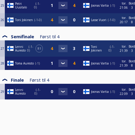
tor.
Bord
Petri
-1-
25
Joonas Vartia
-1
Uusitalo
0
21:06
3
tor.
Bord
26
Toni Jokinen
-1-0
Lasse Vuori
-1-0
20:17
8
Semifinale
Først til
4
tor.
Bord
Lenni
-1-
Toni
-1-
27
R1
Auresto
0
Jokinen
0
21:39
3
tor.
Bord
28
Toma Auresto
-1
Joonas Vartia
-1
21:39
8
Finale
Først til
4
tor.
Bord
Lenni
-1-
29
Joonas Vartia
-1
Auresto
0
22:09
3