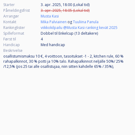
Starter
3. apr. 2025, 18:00 (Lokal tid)
Påmeldingsfrist
3. apr. 2025, 18:05 (Lokal tid)
Arrangør
Musta Kasi
Kontakt
Mika Palviainen
og
Tuuliina Panula
Rankinglister
viikkokilpailu @Musta Kasi ranking kevät 2025
Spilleformat
Dobbel til Enkelcup (13
deltakere
)
Først til
4
Handicap
Med handicap
Beskrivelse
osallistumismaksu 10 €, 4 voittoon, tasoitukset -1 - 2, kitchen rule, 60 %
rahapalkinnot, 30 % potti ja 10% talo. Rahapalkinnot neljälle 50%/ 25%
/12,5% (jos 25 tai alle osallistujaa, niin sitten kahdelle 65% / 35%),