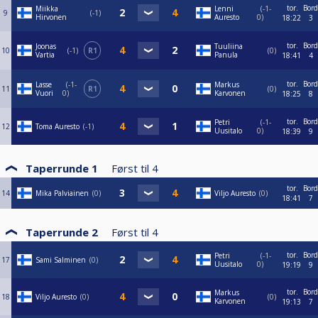
tor.
Bord
Miikka
Lenni
-1-
9
-1
Hirvonen
Auresto
0
18:22
3
tor.
Bord
Joonas
Tuuliina
10
-1
R1
0
Vartia
Panula
18:41
4
tor.
Bord
Lasse
-1-
Markus
11
R1
0
Vuori
0
Karvonen
18:25
8
tor.
Bord
Petri
-1-
12
Toma Auresto
-1
Uusitalo
0
18:39
9
Taperrunde 1
Først til
4
tor.
Bord
14
Mika Palviainen
0
Viljo Auresto
0
18:41
7
Taperrunde 2
Først til
4
tor.
Bord
Petri
-1-
17
Sami Salminen
0
Uusitalo
0
19:19
9
tor.
Bord
Markus
18
Viljo Auresto
0
0
Karvonen
19:13
7