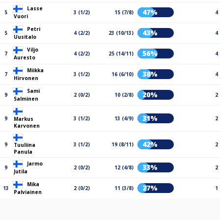
Lasse
47%
5
3 (1/2)
15 (7/8)
4
Vuori
Petri
43%
5
4 (2/2)
23 (10/13)
4
Uusitalo
Viljo
56%
7
4 (2/2)
25 (14/11)
4
Auresto
Miikka
38%
7
3 (1/2)
16 (6/10)
4
Hirvonen
Sami
20%
9
2 (0/2)
10 (2/8)
2
Salminen
31%
9
3 (1/2)
13 (4/9)
2
Markus
Karvonen
42%
9
3 (1/2)
19 (8/11)
2
Tuuliina
Panula
Jarmo
33%
9
2 (0/2)
12 (4/8)
2
Jutila
Mika
27%
13
2 (0/2)
11 (3/8)
1
Palviainen