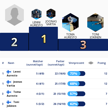
JOONAS
LENNI
VARTIA
AURESTO
TOMA
TONI
AURESTO
JOKINEN
Matcher
Partier
#
Navn
Vinnprosent
Poeng
(vunnet/tapt)
(vunnet/tapt)
Lenni
73%
1
5 (4/0)
22 (16/6)
12
Auresto
Joonas
68%
1
6 (4/1)
25 (17/8)
12
Vartia
Toma
57%
3
4 (3/1)
23 (13/10)
7
Auresto
Toni
62%
3
5 (3/2)
26 (16/10)
7
Jokinen