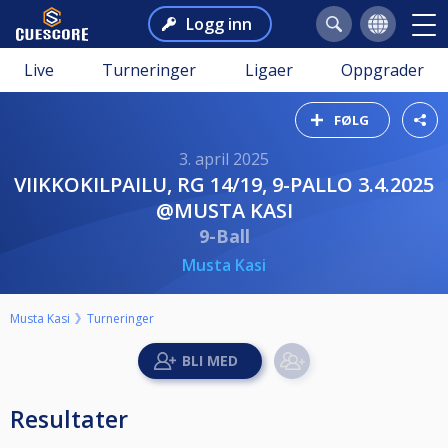
Logg inn
Live
Turneringer
Ligaer
Oppgrader
FØLG
3. april 2025
VIIKKOKILPAILU, RG 14/19, 9-PALLO 3.4.2025
@MUSTA KASI
9-Ball
Musta Kasi
Musta Kasi
Turneringer
Resultater