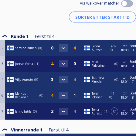
Vis walkover matcher
Runde 1
Først til
4
tor.
Bord
Lenni
-1-
2
Sami Salminen
0
Auresto
0
18:00
3
tor.
Bord
Mika
3
Joonas Vartia
-1
0
Palviainen
18:01
4
tor.
Bord
Tuuliina
4
Viljo Auresto
0
0
Panula
18:01
7
tor.
Bord
Markus
Toni
-1-
6
0
Karvonen
Jokinen
0
18:01
8
tor.
Bord
Toma
7
Jarmo Jutila
0
-1
R1
Auresto
18:01
9
Vinnerrunde 1
Først til
4