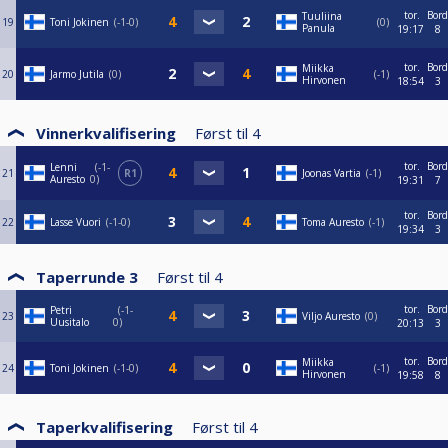
tor.
Bord
Tuuliina
19
Toni Jokinen
-1-0
0
Panula
19:17
8
tor.
Bord
Miikka
20
Jarmo Jutila
0
-1
Hirvonen
18:54
3
Vinnerkvalifisering
Først til
4
tor.
Bord
Lenni
-1-
21
R1
Joonas Vartia
-1
Auresto
0
19:31
7
tor.
Bord
22
Lasse Vuori
-1-0
Toma Auresto
-1
19:34
3
Taperrunde 3
Først til
4
tor.
Bord
Petri
-1-
23
Viljo Auresto
0
Uusitalo
0
20:13
3
tor.
Bord
Miikka
24
Toni Jokinen
-1-0
-1
Hirvonen
19:58
8
Taperkvalifisering
Først til
4