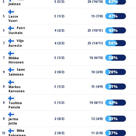
62%
3
5 (3/2)
26 (16/10)
Jokinen
47%
5
3 (1/2)
15 (7/8)
Lasse
Vuori
Petri
43%
5
4 (2/2)
23 (10/13)
Uusitalo
Viljo
56%
7
4 (2/2)
25 (14/11)
Auresto
38%
7
3 (1/2)
16 (6/10)
Miikka
Hirvonen
Sami
20%
9
2 (0/2)
10 (2/8)
Salminen
31%
9
3 (1/2)
13 (4/9)
Markus
Karvonen
42%
9
3 (1/2)
19 (8/11)
Tuuliina
Panula
33%
9
2 (0/2)
12 (4/8)
Jarmo
Jutila
Mika
27%
13
2 (0/2)
11 (3/8)
Palviainen