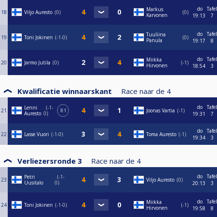
do
Tafel
Markus
18
Viljo Auresto
0
0
Karvonen
19:13
7
do
Tafel
Tuuliina
19
Toni Jokinen
-1-0
0
Panula
19:17
8
do
Tafel
Miikka
20
Jarmo Jutila
0
-1
Hirvonen
18:54
3
Kwalificatie winnaarskant
Race naar de
4
do
Tafel
Lenni
-1-
21
R1
Joonas Vartia
-1
Auresto
0
19:31
7
do
Tafel
22
Lasse Vuori
-1-0
Toma Auresto
-1
19:34
3
Verliezersronde 3
Race naar de
4
do
Tafel
Petri
-1-
23
Viljo Auresto
0
Uusitalo
0
20:13
3
do
Tafel
Miikka
24
Toni Jokinen
-1-0
-1
Hirvonen
19:58
8