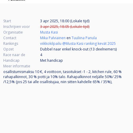
Start
3 apr 2025, 18:00 (Lokale tijd)
Inschrijven voor
3 apr 2025, 18:05 (Lokale tijd)
Organisatie
Musta Kasi
Contact
Mika Palviainen
en
Tuuliina Panula
Rankings
viikkokilpailu @Musta Kasi ranking kevät 2025
Opzet
Dubbel naar enkel knock-out (13
deelnemers
)
Race naar de
4
Handicap
Met handicap
Meer informatie
osallistumismaksu 10 €, 4 voittoon, tasoitukset -1 - 2, kitchen rule, 60 %
rahapalkinnot, 30 % potti ja 10% talo. Rahapalkinnot neljälle 50%/ 25%
/12,5% (jos 25 tai alle osallistujaa, niin sitten kahdelle 65% / 35%),