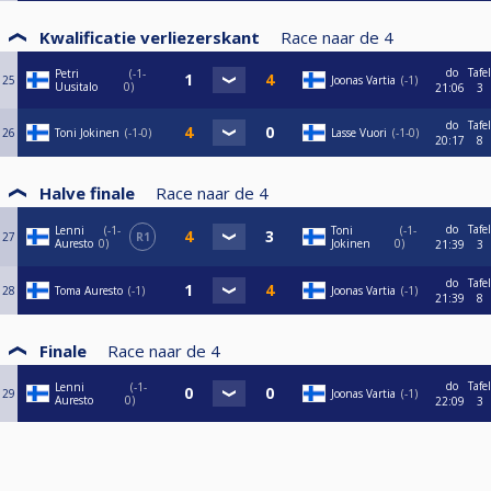
Kwalificatie verliezerskant
Race naar de
4
do
Tafel
Petri
-1-
25
Joonas Vartia
-1
Uusitalo
0
21:06
3
do
Tafel
26
Toni Jokinen
-1-0
Lasse Vuori
-1-0
20:17
8
Halve finale
Race naar de
4
do
Tafel
Lenni
-1-
Toni
-1-
27
R1
Auresto
0
Jokinen
0
21:39
3
do
Tafel
28
Toma Auresto
-1
Joonas Vartia
-1
21:39
8
Finale
Race naar de
4
do
Tafel
Lenni
-1-
29
Joonas Vartia
-1
Auresto
0
22:09
3