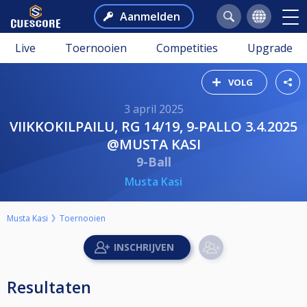
Aanmelden
Live
Toernooien
Competities
Upgrade
VOLG
3 april 2025
VIIKKOKILPAILU, RG 14/19, 9-PALLO 3.4.2025
@MUSTA KASI
9-Ball
Musta Kasi
Musta Kasi
Toernooien
Resultaten