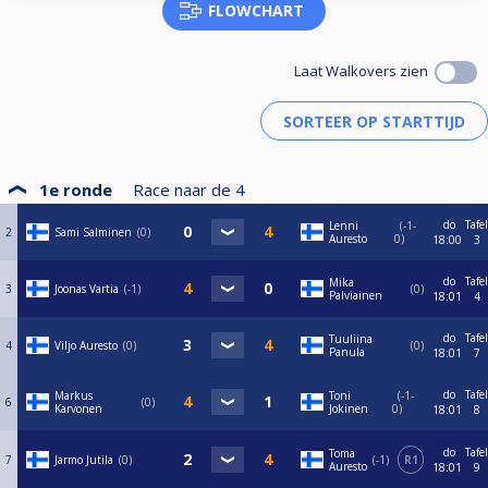
FLOWCHART
Laat Walkovers zien
1e ronde
Race naar de
4
do
Tafel
Lenni
-1-
2
Sami Salminen
0
Auresto
0
18:00
3
do
Tafel
Mika
3
Joonas Vartia
-1
0
Palviainen
18:01
4
do
Tafel
Tuuliina
4
Viljo Auresto
0
0
Panula
18:01
7
do
Tafel
Markus
Toni
-1-
6
0
Karvonen
Jokinen
0
18:01
8
do
Tafel
Toma
7
Jarmo Jutila
0
-1
R1
Auresto
18:01
9