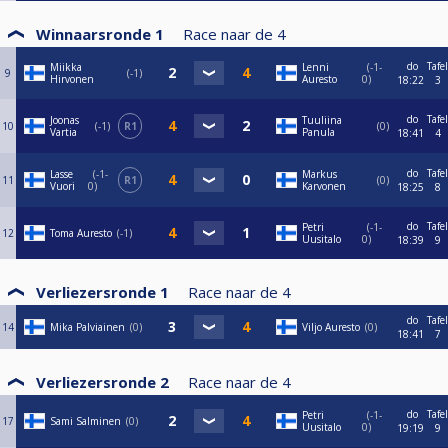
Winnaarsronde 1
Race naar de
4
do
Tafel
Miikka
Lenni
-1-
9
-1
Hirvonen
Auresto
0
18:22
3
do
Tafel
Joonas
Tuuliina
10
-1
R1
0
Vartia
Panula
18:41
4
do
Tafel
Lasse
-1-
Markus
11
R1
0
Vuori
0
Karvonen
18:25
8
do
Tafel
Petri
-1-
12
Toma Auresto
-1
Uusitalo
0
18:39
9
Verliezersronde 1
Race naar de
4
do
Tafel
14
Mika Palviainen
0
Viljo Auresto
0
18:41
7
Verliezersronde 2
Race naar de
4
do
Tafel
Petri
-1-
17
Sami Salminen
0
Uusitalo
0
19:19
9