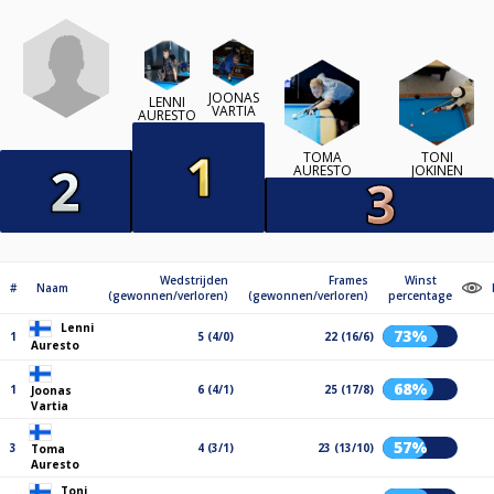
JOONAS
LENNI
VARTIA
AURESTO
TOMA
TONI
AURESTO
JOKINEN
Wedstrijden
Frames
Winst
#
Naam
(gewonnen/verloren)
(gewonnen/verloren)
percentage
Lenni
73%
1
5 (4/0)
22 (16/6)
Auresto
68%
1
6 (4/1)
25 (17/8)
Joonas
Vartia
57%
3
4 (3/1)
23 (13/10)
Toma
Auresto
Toni