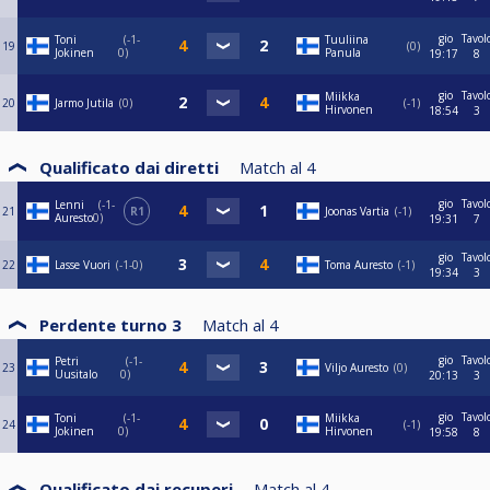
gio
Tavol
Toni
-1-
Tuuliina
19
0
Jokinen
0
Panula
19:17
8
gio
Tavol
Miikka
20
Jarmo Jutila
0
-1
Hirvonen
18:54
3
Qualificato dai diretti
Match al
4
gio
Tavol
Lenni
-1-
21
R1
Joonas Vartia
-1
Auresto
0
19:31
7
gio
Tavol
22
Lasse Vuori
-1-0
Toma Auresto
-1
19:34
3
Perdente turno 3
Match al
4
gio
Tavol
Petri
-1-
23
Viljo Auresto
0
Uusitalo
0
20:13
3
gio
Tavol
Toni
-1-
Miikka
24
-1
Jokinen
0
Hirvonen
19:58
8
Qualificato dai recuperi
Match al
4