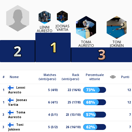
JOONAS
LENNI
VARTIA
AURESTO
TOMA
TONI
AURESTO
JOKINEN
Matches
Rack
Percentuale
#
Nome
Punti
(vinti/persi)
(vinti/persi)
vittorie
Lenni
73%
1
5 (4/0)
22 (16/6)
12
Auresto
Joonas
68%
1
6 (4/1)
25 (17/8)
12
Vartia
Toma
57%
3
4 (3/1)
23 (13/10)
7
Auresto
Toni
62%
3
5 (3/2)
26 (16/10)
7
Jokinen