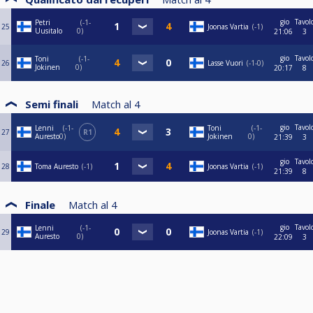
gio
Tavol
Petri
-1-
25
Joonas Vartia
-1
Uusitalo
0
21:06
3
gio
Tavol
Toni
-1-
26
Lasse Vuori
-1-0
Jokinen
0
20:17
8
Semi finali
Match al
4
gio
Tavol
Lenni
-1-
Toni
-1-
27
R1
Auresto
0
Jokinen
0
21:39
3
gio
Tavol
28
Toma Auresto
-1
Joonas Vartia
-1
21:39
8
Finale
Match al
4
gio
Tavol
Lenni
-1-
29
Joonas Vartia
-1
Auresto
0
22:09
3