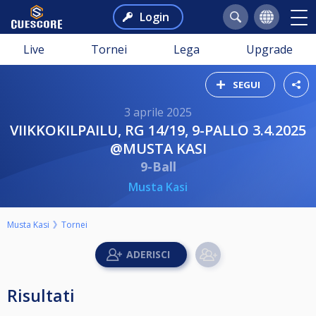
Login
Live
Tornei
Lega
Upgrade
SEGUI
3 aprile 2025
VIIKKOKILPAILU, RG 14/19, 9-PALLO 3.4.2025
@MUSTA KASI
9-Ball
Musta Kasi
Musta Kasi
Tornei
Risultati