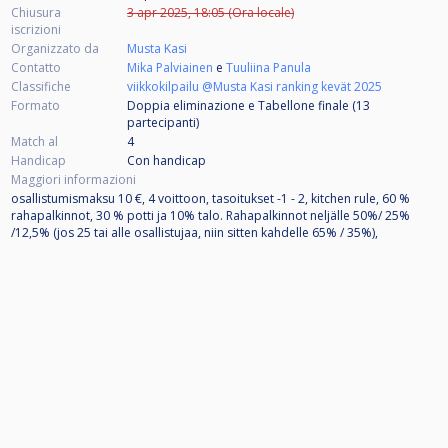
Chiusura
3 apr 2025, 18:05 (Ora locale)
iscrizioni
Organizzato da
Musta Kasi
Contatto
Mika Palviainen
e
Tuuliina Panula
Classifiche
viikkokilpailu @Musta Kasi ranking kevät 2025
Formato
Doppia eliminazione e Tabellone finale (13
partecipanti
)
Match al
4
Handicap
Con handicap
Maggiori informazioni
osallistumismaksu 10 €, 4 voittoon, tasoitukset -1 - 2, kitchen rule, 60 %
rahapalkinnot, 30 % potti ja 10% talo. Rahapalkinnot neljälle 50%/ 25%
/12,5% (jos 25 tai alle osallistujaa, niin sitten kahdelle 65% / 35%),