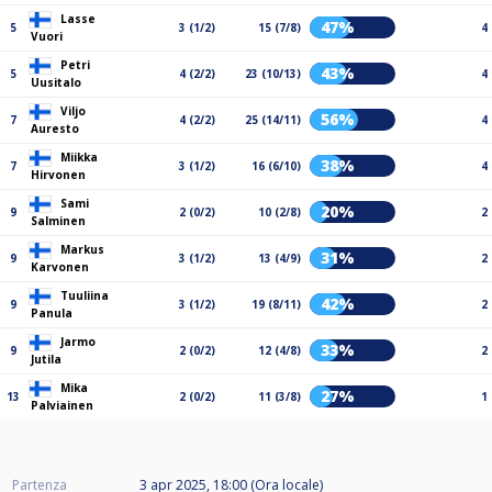
Lasse
47%
5
3 (1/2)
15 (7/8)
4
Vuori
Petri
43%
5
4 (2/2)
23 (10/13)
4
Uusitalo
Viljo
56%
7
4 (2/2)
25 (14/11)
4
Auresto
Miikka
38%
7
3 (1/2)
16 (6/10)
4
Hirvonen
Sami
20%
9
2 (0/2)
10 (2/8)
2
Salminen
Markus
31%
9
3 (1/2)
13 (4/9)
2
Karvonen
Tuuliina
42%
9
3 (1/2)
19 (8/11)
2
Panula
Jarmo
33%
9
2 (0/2)
12 (4/8)
2
Jutila
Mika
27%
13
2 (0/2)
11 (3/8)
1
Palviainen
Partenza
3 apr 2025, 18:00 (Ora locale)