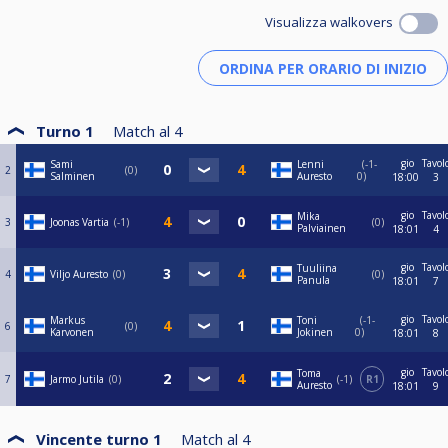
Visualizza walkovers
Turno 1
Match al
4
gio
Tavol
Sami
Lenni
-1-
2
0
Salminen
Auresto
0
18:00
3
gio
Tavol
Mika
3
Joonas Vartia
-1
0
Palviainen
18:01
4
gio
Tavol
Tuuliina
4
Viljo Auresto
0
0
Panula
18:01
7
gio
Tavol
Markus
Toni
-1-
6
0
Karvonen
Jokinen
0
18:01
8
gio
Tavol
Toma
7
Jarmo Jutila
0
-1
R1
Auresto
18:01
9
Vincente turno 1
Match al
4