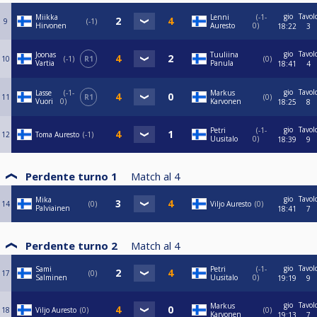
gio
Tavol
Miikka
Lenni
-1-
9
-1
Hirvonen
Auresto
0
18:22
3
gio
Tavol
Joonas
Tuuliina
10
-1
R1
0
Vartia
Panula
18:41
4
gio
Tavol
Lasse
-1-
Markus
11
R1
0
Vuori
0
Karvonen
18:25
8
gio
Tavol
Petri
-1-
12
Toma Auresto
-1
Uusitalo
0
18:39
9
Perdente turno 1
Match al
4
gio
Tavol
Mika
14
0
Viljo Auresto
0
Palviainen
18:41
7
Perdente turno 2
Match al
4
gio
Tavol
Sami
Petri
-1-
17
0
Salminen
Uusitalo
0
19:19
9
gio
Tavol
Markus
18
Viljo Auresto
0
0
Karvonen
19:13
7