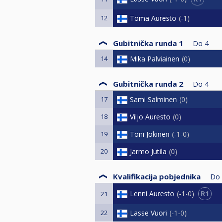
12
Toma Auresto
-1
Gubitnička runda 1
Do
4
14
Mika Palviainen
0
Gubitnička runda 2
Do
4
17
Sami Salminen
0
18
Viljo Auresto
0
19
Toni Jokinen
-1-0
20
Jarmo Jutila
0
Kvalifikacija pobjednika
Do
R1
Lenni Auresto
-1-0
21
22
Lasse Vuori
-1-0