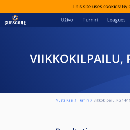
This site uses cookies! By
Uživo
Turniri
Leagues
VIIKKOKILPAILU,
Musta Kasi
Turniri
viikkokilpailu, RG 14/