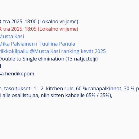
3. tra 2025. 18:00 (Lokalno vrijeme)
3. tra 2025. 18:05 (Lokalno vrijeme)
Musta Kasi
Mika Palviainen
i
Tuuliina Panula
viikkokilpailu @Musta Kasi ranking kevät 2025
Double to Single elimination (13
natjectelji
)
4
Sa hendikepom
, tasoitukset -1 - 2, kitchen rule, 60 % rahapalkinnot, 30 % 
 alle osallistujaa, niin sitten kahdelle 65% / 35%),