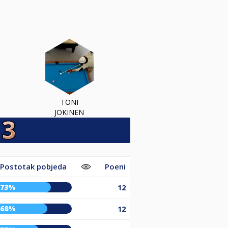
TONI
JOKINEN
Postotak pobjeda
Poeni
73%
12
68%
12