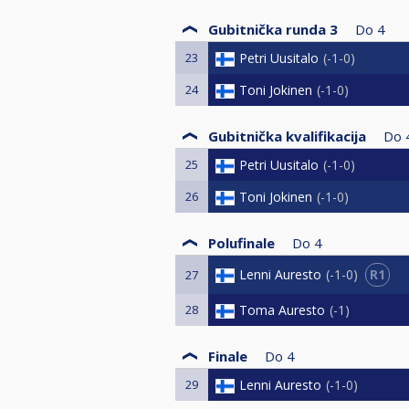
Gubitnička runda 3
Do
4
23
Petri Uusitalo
-1-0
24
Toni Jokinen
-1-0
Gubitnička kvalifikacija
Do
25
Petri Uusitalo
-1-0
26
Toni Jokinen
-1-0
Polufinale
Do
4
R1
Lenni Auresto
-1-0
27
28
Toma Auresto
-1
Finale
Do
4
29
Lenni Auresto
-1-0