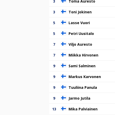
3
Toma Auresto
3
Toni Jokinen
5
Lasse Vuori
5
Petri Uusitalo
7
Viljo Auresto
7
Miikka Hirvonen
9
Sami Salminen
9
Markus Karvonen
9
Tuuliina Panula
9
Jarmo Jutila
13
Mika Palviainen