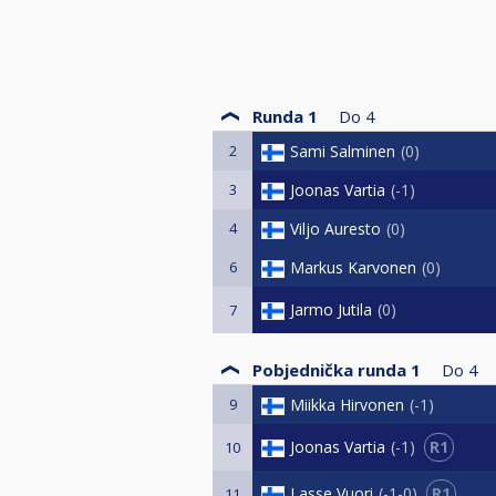
Runda 1
Do
4
2
Sami Salminen
0
3
Joonas Vartia
-1
4
Viljo Auresto
0
6
Markus Karvonen
0
Jarmo Jutila
0
7
Pobjednička runda 1
Do
4
9
Miikka Hirvonen
-1
R1
Joonas Vartia
-1
10
R1
Lasse Vuori
-1-0
11