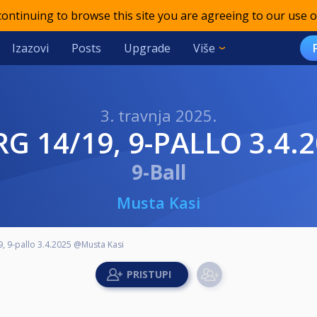
 continuing to browse this site you are agreeing to our use o
Izazovi
Posts
Upgrade
Više
3. travnja 2025.
 RG 14/19, 9-PALLO 3.4
9-Ball
Musta Kasi
19, 9-pallo 3.4.2025 @Musta Kasi