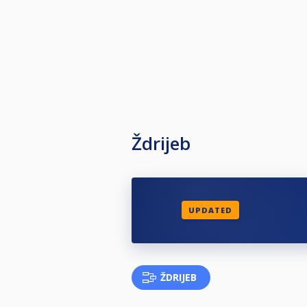
Ždrijeb
UPDATED
ŽDRIJEB