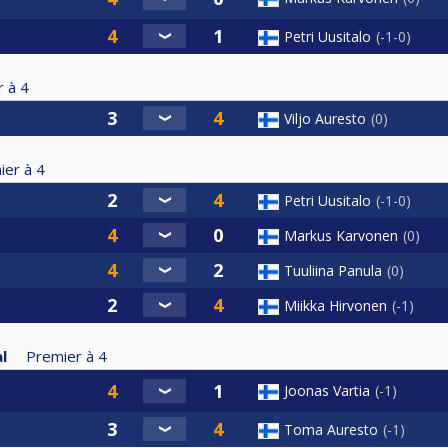
Petri Uusitalo
-1-0
r à
4
Viljo Auresto
0
ier à
4
Petri Uusitalo
-1-0
Markus Karvonen
0
Tuuliina Panula
0
Miikka Hirvonen
-1
l
Premier à
4
Joonas Vartia
-1
Toma Auresto
-1