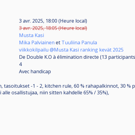
3 avr. 2025, 18:00 (Heure local)
3 avr. 2025, 18:05 (Heure local)
Musta Kasi
Mika Palviainen
et
Tuuliina Panula
viikkokilpailu @Musta Kasi ranking kevät 2025
De Double K.O à élimination directe (13
participant
4
Avec handicap
, tasoitukset -1 - 2, kitchen rule, 60 % rahapalkinnot, 30 % 
 alle osallistujaa, niin sitten kahdelle 65% / 35%),