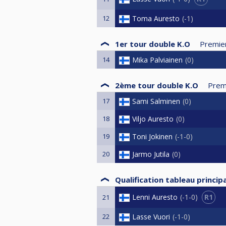
12
Toma Auresto
-1
1er tour double K.O
Premie
14
Mika Palviainen
0
2ème tour double K.O
Prem
17
Sami Salminen
0
18
Viljo Auresto
0
19
Toni Jokinen
-1-0
20
Jarmo Jutila
0
Qualification tableau principa
R1
Lenni Auresto
-1-0
21
22
Lasse Vuori
-1-0