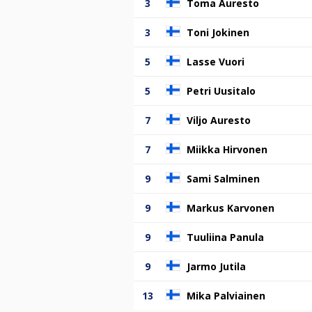
3
Toma Auresto
3
Toni Jokinen
5
Lasse Vuori
5
Petri Uusitalo
7
Viljo Auresto
7
Miikka Hirvonen
9
Sami Salminen
9
Markus Karvonen
9
Tuuliina Panula
9
Jarmo Jutila
13
Mika Palviainen