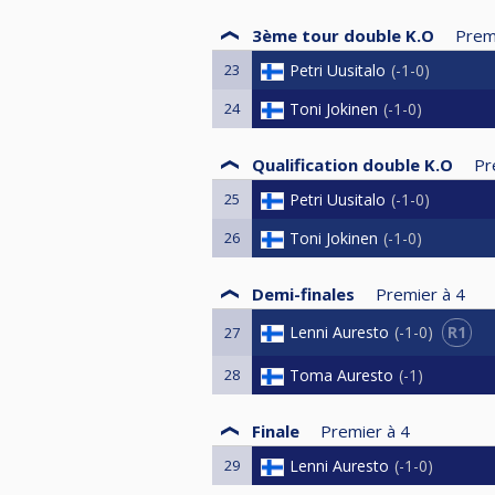
3ème tour double K.O
Prem
23
Petri Uusitalo
-1-0
24
Toni Jokinen
-1-0
Qualification double K.O
Pr
25
Petri Uusitalo
-1-0
26
Toni Jokinen
-1-0
Demi-finales
Premier à
4
R1
Lenni Auresto
-1-0
27
28
Toma Auresto
-1
Finale
Premier à
4
29
Lenni Auresto
-1-0