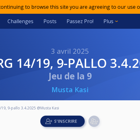
 continuing to browse this site you are agreeing to our use o
Challenges
Posts
Passez Pro!
Plus
3 avril 2025
 RG 14/19, 9-PALLO 3.4
Jeu de la 9
Musta Kasi
14/19, 9-pallo 3.4.2025 @Musta Kasi