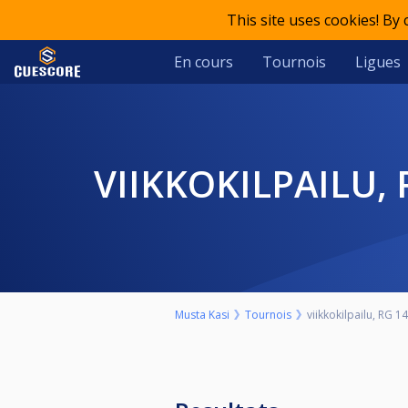
This site uses cookies! By
En cours
Tournois
Ligues
VIIKKOKILPAILU,
Musta Kasi
Tournois
viikkokilpailu, RG 