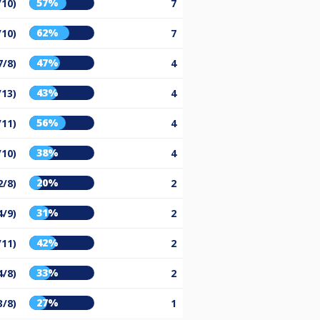
57%
/10)
7
62%
/10)
7
47%
7/8)
4
43%
/13)
4
56%
/11)
4
38%
/10)
4
20%
2/8)
2
31%
4/9)
2
42%
/11)
2
33%
4/8)
2
27%
3/8)
1