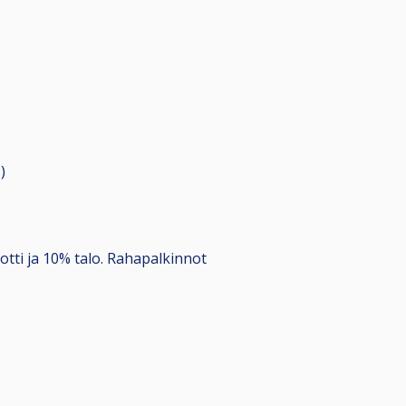
s
)
potti ja 10% talo. Rahapalkinnot