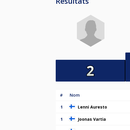
Resultats
#
Nom
1
Lenni Auresto
1
Joonas Vartia