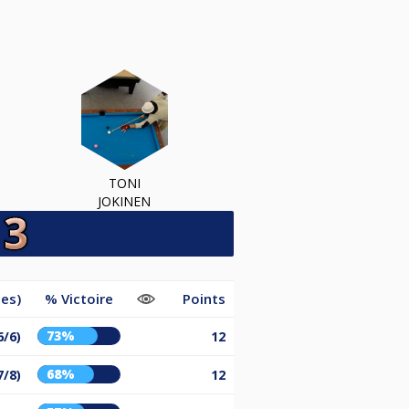
TONI
JOKINEN
es)
% Victoire
Points
73%
6/6)
12
68%
7/8)
12