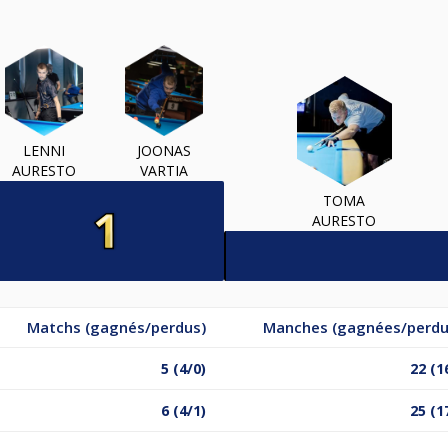
LENNI
JOONAS
AURESTO
VARTIA
TOMA
AURESTO
Matchs (gagnés/perdus)
Manches (gagnées/perdu
5 (4/0)
22 (1
6 (4/1)
25 (1