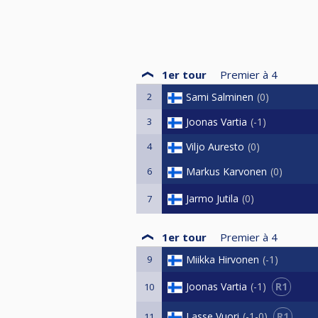
1er tour
Premier à
4
2
Sami Salminen
0
3
Joonas Vartia
-1
4
Viljo Auresto
0
6
Markus Karvonen
0
Jarmo Jutila
0
7
1er tour
Premier à
4
9
Miikka Hirvonen
-1
R1
Joonas Vartia
-1
10
R1
Lasse Vuori
-1-0
11