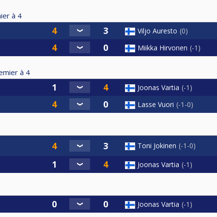
ier à
4
Viljo Auresto
0
Miikka Hirvonen
-1
emier à
4
Joonas Vartia
-1
Lasse Vuori
-1-0
Toni Jokinen
-1-0
Joonas Vartia
-1
Joonas Vartia
-1