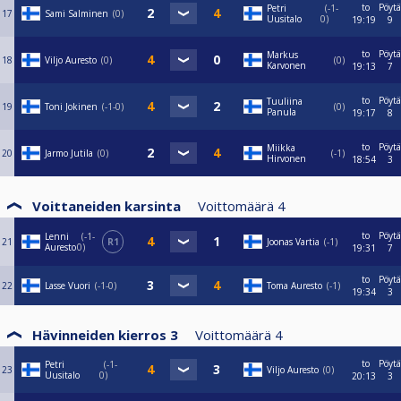
to
Pöytä
Petri
-1-
17
Sami Salminen
0
Uusitalo
0
19:19
9
to
Pöytä
Markus
18
Viljo Auresto
0
0
Karvonen
19:13
7
to
Pöytä
Tuuliina
19
Toni Jokinen
-1-0
0
Panula
19:17
8
to
Pöytä
Miikka
20
Jarmo Jutila
0
-1
Hirvonen
18:54
3
Voittaneiden karsinta
Voittomäärä
4
to
Pöytä
Lenni
-1-
21
R1
Joonas Vartia
-1
Auresto
0
19:31
7
to
Pöytä
22
Lasse Vuori
-1-0
Toma Auresto
-1
19:34
3
Hävinneiden kierros 3
Voittomäärä
4
to
Pöytä
Petri
-1-
23
Viljo Auresto
0
Uusitalo
0
20:13
3