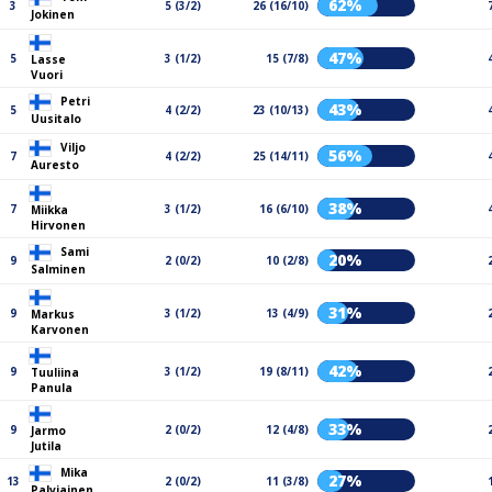
62%
3
5 (3/2)
26 (16/10)
Jokinen
47%
5
3 (1/2)
15 (7/8)
Lasse
Vuori
Petri
43%
5
4 (2/2)
23 (10/13)
Uusitalo
Viljo
56%
7
4 (2/2)
25 (14/11)
Auresto
38%
7
3 (1/2)
16 (6/10)
Miikka
Hirvonen
Sami
20%
9
2 (0/2)
10 (2/8)
Salminen
31%
9
3 (1/2)
13 (4/9)
Markus
Karvonen
42%
9
3 (1/2)
19 (8/11)
Tuuliina
Panula
33%
9
2 (0/2)
12 (4/8)
Jarmo
Jutila
Mika
27%
13
2 (0/2)
11 (3/8)
Palviainen