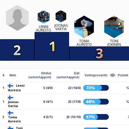
JOONAS
LENNI
VARTIA
AURESTO
TOMA
TONI
AURESTO
JOKINEN
Ottelut
Erät
#
Nimi
Voittoprosentti
Pisteet
(voitot/tappiot)
(voitot/tappiot)
Lenni
73%
1
5 (4/0)
22 (16/6)
1
Auresto
68%
1
6 (4/1)
25 (17/8)
1
Joonas
Vartia
57%
3
4 (3/1)
23 (13/10)
Toma
Auresto
Toni