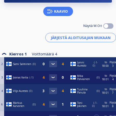
KAAVIO
Näytä W.O:t
Kierros 1
Voittomäärä
4
to
Pöytä
Lenni
-1-
2
Sami Salminen
0
Auresto
0
18:00
3
to
Pöytä
Mika
3
Joonas Vartia
-1
0
Palviainen
18:01
4
to
Pöytä
Tuuliina
4
Viljo Auresto
0
0
Panula
18:01
7
to
Pöytä
Markus
Toni
-1-
6
0
Karvonen
Jokinen
0
18:01
8