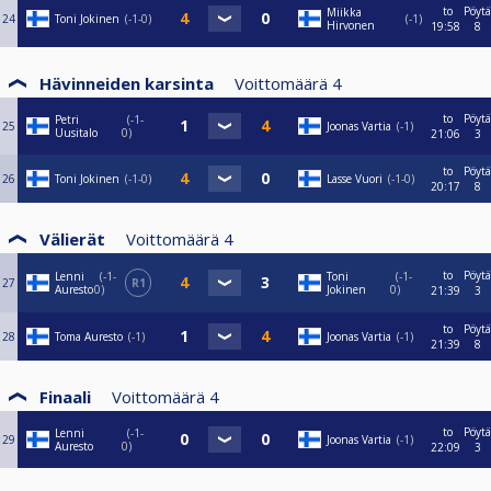
to
Pöytä
Miikka
24
Toni Jokinen
-1-0
-1
Hirvonen
19:58
8
Hävinneiden karsinta
Voittomäärä
4
to
Pöytä
Petri
-1-
25
Joonas Vartia
-1
Uusitalo
0
21:06
3
to
Pöytä
26
Toni Jokinen
-1-0
Lasse Vuori
-1-0
20:17
8
Välierät
Voittomäärä
4
to
Pöytä
Lenni
-1-
Toni
-1-
27
R1
Auresto
0
Jokinen
0
21:39
3
to
Pöytä
28
Toma Auresto
-1
Joonas Vartia
-1
21:39
8
Finaali
Voittomäärä
4
to
Pöytä
Lenni
-1-
29
Joonas Vartia
-1
Auresto
0
22:09
3