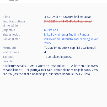
Alkaa
3.4.2025 klo 18.00 (Paikallista aikaa)
Ilmoittauduttava
3.4.2025 klo 18.05 (Paikallista aikaa)
viimeistään
Järjestäjä
Musta Kasi
Yhteystiedot
Mika Palviainen
ja
Tuuliina Panula
Rankinglistat
viikkokilpailu @Musta Kasi ranking kevät
2025
Formaatti
Tuplaeliminaatio + cup (13
osallistujat
)
Voittomäärä
4
Tasoitus
Tasoitukset käytössä
Lisäinfo
osallistumismaksu 10 €, 4 voittoon, tasoitukset -1 - 2, kitchen rule, 60 %
rahapalkinnot, 30 % potti ja 10% talo. Rahapalkinnot neljälle 50%/ 25%
/12,5% (jos 25 tai alle osallistujaa, niin sitten kahdelle 65% / 35%),