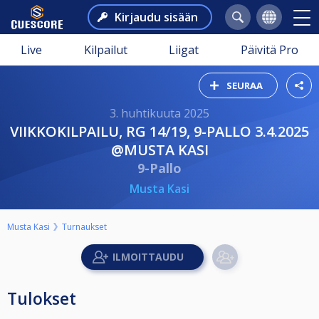
Kirjaudu sisään
Live
Kilpailut
Liigat
Päivitä Pro
SEURAA
3. huhtikuuta 2025
VIIKKOKILPAILU, RG 14/19, 9-PALLO 3.4.2025
@MUSTA KASI
9-Pallo
Musta Kasi
Musta Kasi
Turnaukset
Tulokset