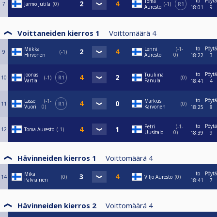
to
Pöytä
Toma
7
Jarmo Jutila
0
-1
R1
Auresto
18:01
9
Voittaneiden kierros 1
Voittomäärä
4
to
Pöytä
Miikka
Lenni
-1-
9
-1
Hirvonen
Auresto
0
18:22
3
to
Pöytä
Joonas
Tuuliina
10
-1
R1
0
Vartia
Panula
18:41
4
to
Pöytä
Lasse
-1-
Markus
11
R1
0
Vuori
0
Karvonen
18:25
8
to
Pöytä
Petri
-1-
12
Toma Auresto
-1
Uusitalo
0
18:39
9
Hävinneiden kierros 1
Voittomäärä
4
to
Pöytä
Mika
14
0
Viljo Auresto
0
Palviainen
18:41
7
Hävinneiden kierros 2
Voittomäärä
4