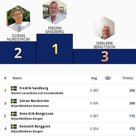
FREDRIK
SANDBERG
GÖRAN
NORDSTRÖM
SVEN-ERIK
BENGTSSON
#
Name
Avg
Points
Fredrik Sandberg
1
0.385
250
Malmö Carambole och Snookerklubb
Göran Nordström
2
0.430
200
Biljardklubben Diamanten
Sven-Erik Bengtsson
3
0.387
175
Biljardklubben Borgen
Kenneth Berggren
4
0.304
175
Biljardklubben Borgen