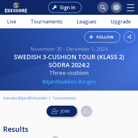
Sign in
Live
Tournaments
Leagues
Upgrade
FOLLOW
November 30 - December 1, 2024
SWEDISH 3-CUSHION TOUR (KLASS 2)
SÖDRA 2024:2
Three-cushion
Biljardklubben Borgen
Svenska Biljardförbundet
Tournaments
Results