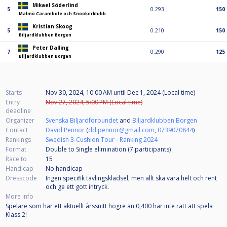
Mikael Söderlind
5
0.293
150
Malmö Carambole och Snookerklubb
Kristian Skoog
5
0.210
150
Biljardklubben Borgen
Peter Dalling
7
0.290
125
Biljardklubben Borgen
Starts
Nov 30, 2024, 10:00 AM
until
Dec 1, 2024 (Local time)
Entry
Nov 27, 2024, 5:00 PM (Local time)
deadline
Organizer
Svenska Biljardförbundet
and
Biljardklubben Borgen
Contact
David Pennör
(
dd.pennor@gmail.com
,
0739070844
)
Rankings
Swedish 3-Cushion Tour - Ranking 2024
Format
Double to Single elimination (7
participants
)
Race to
15
Handicap
No handicap
Dresscode
Ingen specifik tävlingsklädsel, men allt ska vara helt och rent
och ge ett gott intryck.
More info
Spelare som har ett aktuellt årssnitt högre än 0,400 har inte rätt att spela
Klass 2!